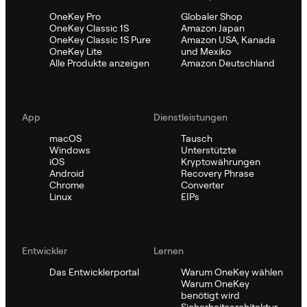
OneKey Pro
Globaler Shop
OneKey Classic 1S
Amazon Japan
OneKey Classic 1S Pure
Amazon USA, Kanada
OneKey Lite
und Mexiko
Alle Produkte anzeigen
Amazon Deutschland
App
Dienstleistungen
macOS
Tausch
Windows
Unterstützte
iOS
Kryptowährungen
Android
Recovery Phrase
Chrome
Converter
Linux
EIPs
Entwickler
Lernen
Das Entwicklerportal
Warum OneKey wählen
Warum OneKey
benötigt wird