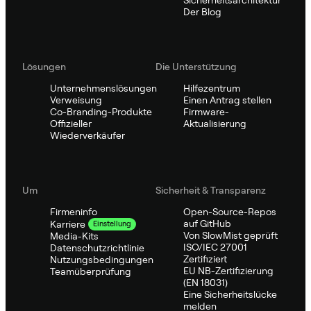
Sicherheitsarchitektur
Der Blog
Lösungen
Die Unterstützung
Unternehmenslösungen
Hilfezentrum
Verweisung
Einen Antrag stellen
Co-Branding-Produkte
Firmware-
Offizieller
Aktualisierung
Wiederverkäufer
Um
Sicherheit & Transparenz
Firmeninfo
Open-Source-Repos
auf GitHub
Karriere
Einstellung
Von SlowMist geprüft
Media-Kits
ISO/IEC 27001
Datenschutzrichtlinie
Zertifiziert
Nutzungsbedingungen
EU NB-Zertifizierung
Teamüberprüfung
(EN 18031)
Eine Sicherheitslücke
melden