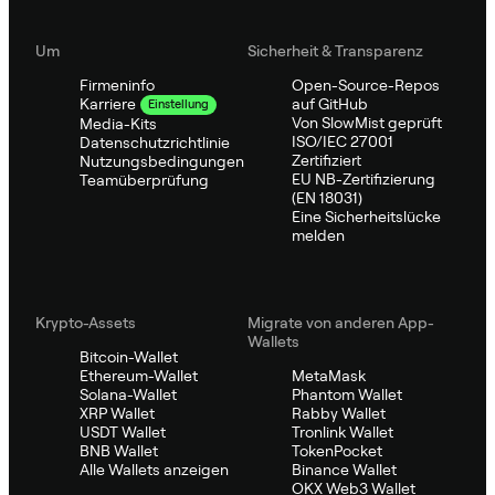
Um
Sicherheit & Transparenz
Firmeninfo
Open-Source-Repos
auf GitHub
Karriere
Einstellung
Von SlowMist geprüft
Media-Kits
ISO/IEC 27001
Datenschutzrichtlinie
Zertifiziert
Nutzungsbedingungen
EU NB-Zertifizierung
Teamüberprüfung
(EN 18031)
Eine Sicherheitslücke
melden
Krypto-Assets
Migrate von anderen App-
Wallets
Bitcoin-Wallet
Ethereum-Wallet
MetaMask
Solana-Wallet
Phantom Wallet
XRP Wallet
Rabby Wallet
USDT Wallet
Tronlink Wallet
BNB Wallet
TokenPocket
Alle Wallets anzeigen
Binance Wallet
OKX Web3 Wallet