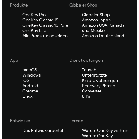
Produkte
Globaler Shop
OneKey Pro
Globaler Shop
OneKey Classic 1S
Amazon Japan
OneKey Classic 1S Pure
Amazon USA, Kanada
OneKey Lite
und Mexiko
Alle Produkte anzeigen
Amazon Deutschland
App
Dienstleistungen
macOS
Tausch
Windows
Unterstützte
iOS
Kryptowährungen
Android
Recovery Phrase
Chrome
Converter
Linux
EIPs
Entwickler
Lernen
Das Entwicklerportal
Warum OneKey wählen
Warum OneKey