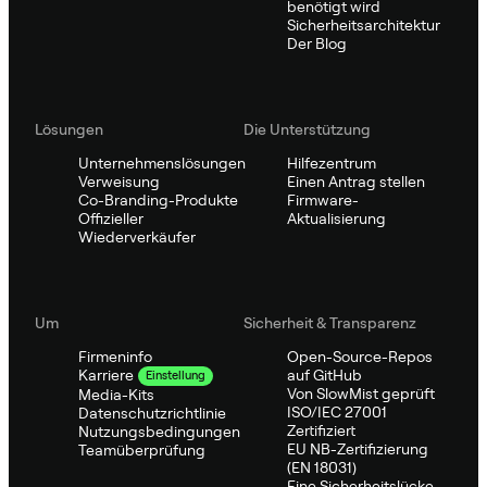
benötigt wird
Sicherheitsarchitektur
Der Blog
Lösungen
Die Unterstützung
Unternehmenslösungen
Hilfezentrum
Verweisung
Einen Antrag stellen
Co-Branding-Produkte
Firmware-
Offizieller
Aktualisierung
Wiederverkäufer
Um
Sicherheit & Transparenz
Firmeninfo
Open-Source-Repos
auf GitHub
Karriere
Einstellung
Von SlowMist geprüft
Media-Kits
ISO/IEC 27001
Datenschutzrichtlinie
Zertifiziert
Nutzungsbedingungen
EU NB-Zertifizierung
Teamüberprüfung
(EN 18031)
Eine Sicherheitslücke