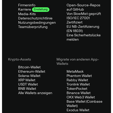
Firmeninfo
Open-Source-Repos
auf GitHub
Karriere
Einstellung
Von SlowMist geprüft
Media-Kits
ISO/IEC 27001
Datenschutzrichtlinie
Zertifiziert
Nutzungsbedingungen
EU NB-Zertifizierung
Teamüberprüfung
(EN 18031)
Eine Sicherheitslücke
melden
Krypto-Assets
Migrate von anderen App-
Wallets
Bitcoin-Wallet
Ethereum-Wallet
MetaMask
Solana-Wallet
Phantom Wallet
XRP Wallet
Rabby Wallet
USDT Wallet
Tronlink Wallet
BNB Wallet
TokenPocket
Alle Wallets anzeigen
Binance Wallet
OKX Web3 Wallet
Base Wallet (Coinbase
Wallet)
Exodus Wallet