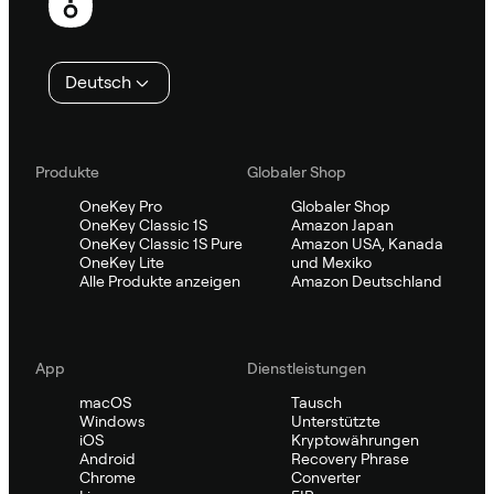
Deutsch
Produkte
Globaler Shop
OneKey Pro
Globaler Shop
OneKey Classic 1S
Amazon Japan
OneKey Classic 1S Pure
Amazon USA, Kanada
OneKey Lite
und Mexiko
Alle Produkte anzeigen
Amazon Deutschland
App
Dienstleistungen
macOS
Tausch
Windows
Unterstützte
iOS
Kryptowährungen
Android
Recovery Phrase
Chrome
Converter