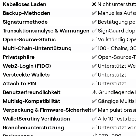
Kabelloses Laden
❌ Nicht unterstüt
Backup-Methoden
✅ Manuelles Aufs
Signaturmethode
✅ Bestätigung per
Transaktionsanalyse & Warnungen
✅ 
SignGuard
 dop
Open-Source-Status
✅ Vollständig Op
Multi-Chain-Unterstützung
✅ 100+ Chains, 3
Privatsphäre
✅ Open-Source-T
Web2-Login (FIDO)
✅ Unterstützt W
Versteckte Wallets
✅ Unterstützt
Attach to PIN
✅ Unterstützt
Benutzerfreundlichkeit
⚠️ Grundlegende 
Multisig-Kompatibilität
✅ Gängige Multisi
Verpackung & Firmware-Sicherheit
✅ Manipulationss
WalletScrutiny
 Verifikation
✅ Alle 10 Tests b
Branchenunterstützung
✅ Unterstützt von