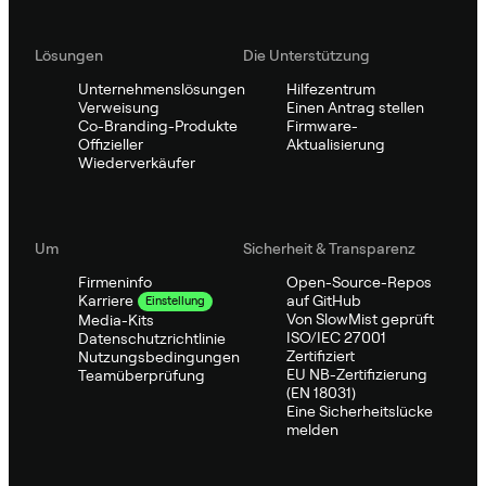
Lösungen
Die Unterstützung
Unternehmenslösungen
Hilfezentrum
Verweisung
Einen Antrag stellen
Co-Branding-Produkte
Firmware-
Offizieller
Aktualisierung
Wiederverkäufer
Um
Sicherheit & Transparenz
Firmeninfo
Open-Source-Repos
auf GitHub
Karriere
Einstellung
Von SlowMist geprüft
Media-Kits
ISO/IEC 27001
Datenschutzrichtlinie
Zertifiziert
Nutzungsbedingungen
EU NB-Zertifizierung
Teamüberprüfung
(EN 18031)
Eine Sicherheitslücke
melden