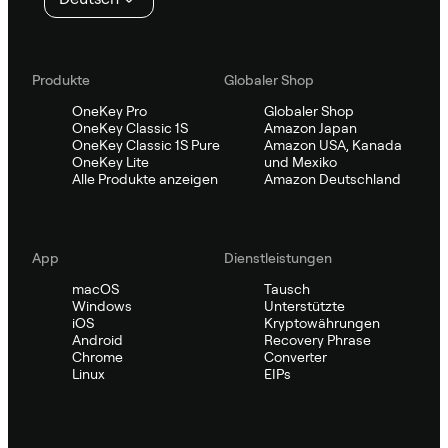
Produkte
Globaler Shop
OneKey Pro
Globaler Shop
OneKey Classic 1S
Amazon Japan
OneKey Classic 1S Pure
Amazon USA, Kanada
OneKey Lite
und Mexiko
Alle Produkte anzeigen
Amazon Deutschland
App
Dienstleistungen
macOS
Tausch
Windows
Unterstützte
iOS
Kryptowährungen
Android
Recovery Phrase
Chrome
Converter
Linux
EIPs