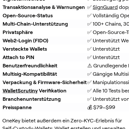
Transaktionsanalyse & Warnungen
✅ 
SignGuard
 dop
Open-Source-Status
✅ Vollständig Op
Multi-Chain-Unterstützung
✅ 100+ Chains, 3
Privatsphäre
✅ Open-Source-T
Web2-Login (FIDO)
✅ Unterstützt W
Versteckte Wallets
✅ Unterstützt
Attach to PIN
✅ Unterstützt
Benutzerfreundlichkeit
⚠️ Grundlegende 
Multisig-Kompatibilität
✅ Gängige Multisi
Verpackung & Firmware-Sicherheit
✅ Manipulationss
WalletScrutiny
 Verifikation
✅ Alle 10 Tests b
Branchenunterstützung
✅ Unterstützt von
Preisspanne
💰 $79–$99
OneKey bietet außerdem ein Zero-KYC-Erlebnis für
Self-Custody-Wallets: Wallet erstellen und verwalten