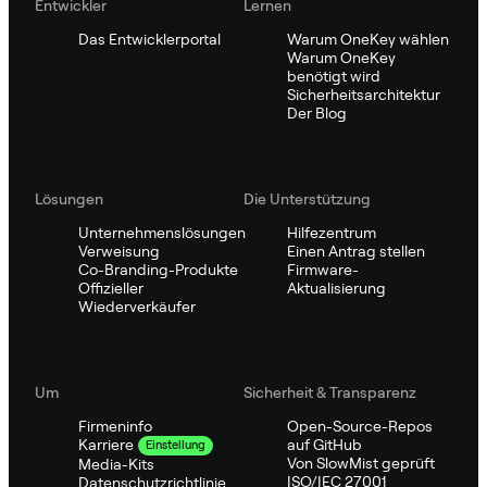
Entwickler
Lernen
Das Entwicklerportal
Warum OneKey wählen
Warum OneKey
benötigt wird
Sicherheitsarchitektur
Der Blog
Lösungen
Die Unterstützung
Unternehmenslösungen
Hilfezentrum
Verweisung
Einen Antrag stellen
Co-Branding-Produkte
Firmware-
Offizieller
Aktualisierung
Wiederverkäufer
Um
Sicherheit & Transparenz
Firmeninfo
Open-Source-Repos
auf GitHub
Karriere
Einstellung
Von SlowMist geprüft
Media-Kits
ISO/IEC 27001
Datenschutzrichtlinie