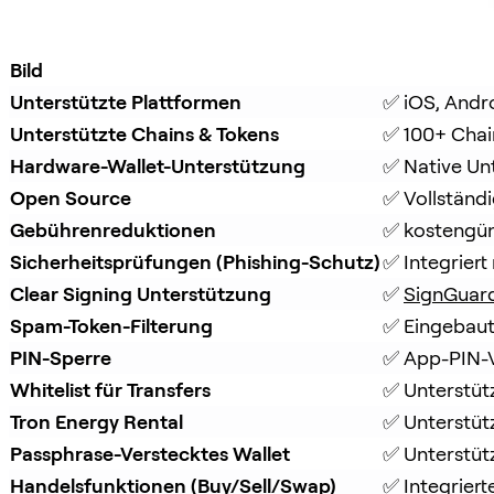
Bild
Unterstützte Plattformen
✅ iOS, Andr
Unterstützte Chains & Tokens
✅ 100+ Chai
Hardware-Wallet-Unterstützung
✅ Native Un
Open Source
✅ Vollständ
Gebührenreduktionen
✅ kostengüns
Sicherheitsprüfungen (Phishing-Schutz)
✅ Integriert 
Clear Signing Unterstützung
✅ 
SignGuar
Spam-Token-Filterung
✅ Eingebaut
PIN-Sperre
✅ App-PIN-V
Whitelist für Transfers
✅ Unterstüt
Tron Energy Rental
✅ Unterstüt
Passphrase-Verstecktes Wallet
✅ Unterstütz
Handelsfunktionen (Buy/Sell/Swap)
✅ Integrier