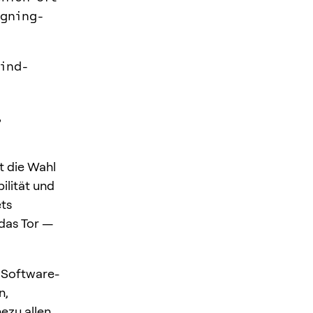
igning-
ind-
,
t die Wahl
ilität und
ets
 das Tor —
 Software-
n,
ezu allen