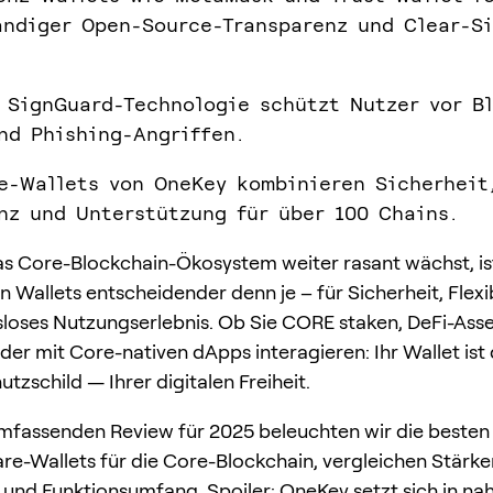
ändiger Open-Source-Transparenz und Clear-S
 SignGuard-Technologie schützt Nutzer vor Bl
nd Phishing-Angriffen.
e-Wallets von OneKey kombinieren Sicherheit
nz und Unterstützung für über 100 Chains.
 Core-Blockchain-Ökosystem weiter rasant wächst, is
n Wallets entscheidender denn je – für Sicherheit, Flexib
sloses Nutzungserlebnis. Ob Sie CORE staken, DeFi-Ass
der mit Core-nativen dApps interagieren: Ihr Wallet ist
tzschild — Ihrer digitalen Freiheit.
mfassenden Review für 2025 beleuchten wir die besten
e-Wallets für die Core-Blockchain, vergleichen Stärke
nd Funktionsumfang. Spoiler: OneKey setzt sich in nah