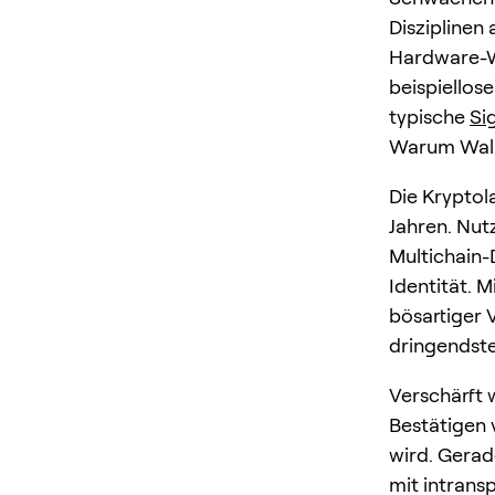
Disziplinen
Hardware-Wa
beispiellos
typische
Si
Warum Walle
Die Kryptol
Jahren. Nut
Multichain
Identität. M
bösartiger 
dringendste
Verschärft 
Bestätigen 
wird. Gerad
mit intrans