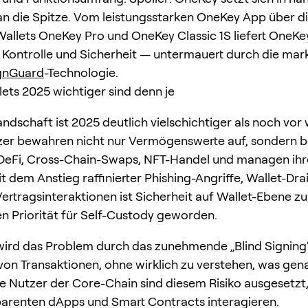
 an die Spitze. Vom leistungsstarken OneKey App über d
llets OneKey Pro und OneKey Classic 1S liefert OneKe
e Kontrolle und Sicherheit — untermauert durch die ma
gnGuard
-Technologie.
ts 2025 wichtiger sind denn je
andschaft ist 2025 deutlich vielschichtiger als noch vor
zer bewahren nicht nur Vermögenswerte auf, sondern b
-DeFi, Cross-Chain-Swaps, NFT-Handel und managen ih
it dem Anstieg raffinierter Phishing-Angriffe, Wallet-Dra
Vertragsinteraktionen ist Sicherheit auf Wallet-Ebene zu
n Priorität für Self-Custody geworden.
wird das Problem durch das zunehmende „Blind Signing
von Transaktionen, ohne wirklich zu verstehen, was gena
e Nutzer der Core-Chain sind diesem Risiko ausgesetzt,
parenten dApps und Smart Contracts interagieren.