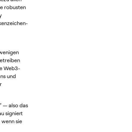
ie robusten
y
rkenzeichen­
 wenigen
etreiben
re Web3-
ins und
r
“ — also das
u signiert
 wenn sie