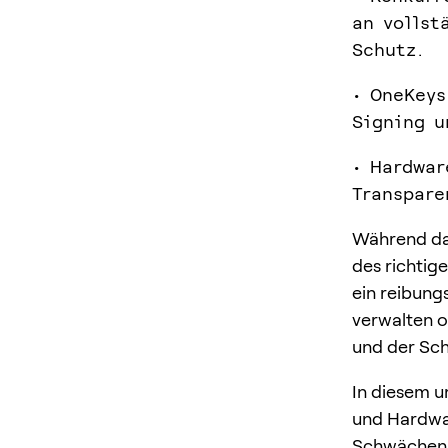
an vollst
Schutz.
• OneKeys
Signing u
• Hardwar
Transpare
Während das
des richtige
ein reibung
verwalten o
und der Schu
In diesem u
und Hardwar
Schwächen u