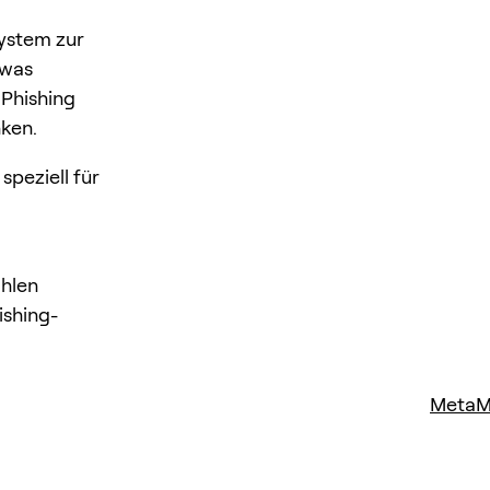
ystem zur
 was
 Phishing
nken.
speziell für
ählen
ishing-
MetaM