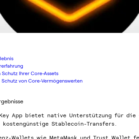
lebnis
rerfahrung
 Schutz Ihrer Core-Assets
um Schutz von Core-Vermögenswerten
rgebnisse
Key App bietet native Unterstützung für die
 kostengünstige Stablecoin-Transfers.
enz-Wallets wie MetaMask und Trust Wallet fe