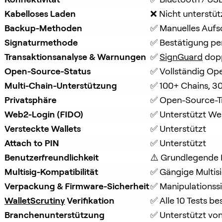
Kabelloses Laden
❌ Nicht unterstüt
Backup-Methoden
✅ Manuelles Aufs
Signaturmethode
✅ Bestätigung per
Transaktionsanalyse & Warnungen
✅ 
SignGuard
 dop
Open-Source-Status
✅ Vollständig Op
Multi-Chain-Unterstützung
✅ 100+ Chains, 3
Privatsphäre
✅ Open-Source-T
Web2-Login (FIDO)
✅ Unterstützt W
Versteckte Wallets
✅ Unterstützt
Attach to PIN
✅ Unterstützt
Benutzerfreundlichkeit
⚠️ Grundlegende 
Multisig-Kompatibilität
✅ Gängige Multisi
Verpackung & Firmware-Sicherheit
✅ Manipulationss
WalletScrutiny
 Verifikation
✅ Alle 10 Tests b
Branchenunterstützung
✅ Unterstützt von