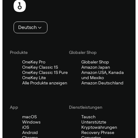
Deutsch
Produkte
Globaler Shop
OneKey Pro
Globaler Shop
OneKey Classic 1S
Amazon Japan
OneKey Classic 1S Pure
Amazon USA, Kanada
OneKey Lite
und Mexiko
Alle Produkte anzeigen
Amazon Deutschland
App
Dienstleistungen
macOS
Tausch
Windows
Unterstützte
iOS
Kryptowährungen
Android
Recovery Phrase
Chrome
Converter