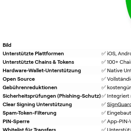
Bild
Unterstützte Plattformen
✅ iOS, Andr
Unterstützte Chains & Tokens
✅ 100+ Chai
Hardware-Wallet-Unterstützung
✅ Native Un
Open Source
✅ Vollständ
Gebührenreduktionen
✅ kostengüns
Sicherheitsprüfungen (Phishing-Schutz)
✅ Integriert 
Clear Signing Unterstützung
✅ 
SignGuar
Spam-Token-Filterung
✅ Eingebaut
PIN-Sperre
✅ App-PIN-V
Whitelist für Transfers
✅ Unterstüt