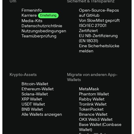
Um
Sicherheit & Transparenz
Firmeninfo
Open-Source-Repos
auf GitHub
Karriere
Einstellung
Von SlowMist geprüft
Media-Kits
ISO/IEC 27001
Datenschutzrichtlinie
Zertifiziert
Nutzungsbedingungen
EU NB-Zertifizierung
Teamüberprüfung
(EN 18031)
Eine Sicherheitslücke
melden
Krypto-Assets
Migrate von anderen App-
Wallets
Bitcoin-Wallet
Ethereum-Wallet
MetaMask
Solana-Wallet
Phantom Wallet
XRP Wallet
Rabby Wallet
USDT Wallet
Tronlink Wallet
BNB Wallet
TokenPocket
Alle Wallets anzeigen
Binance Wallet
OKX Web3 Wallet
Base Wallet (Coinbase
Wallet)