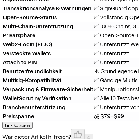
Transaktionsanalyse & Warnungen
✅ 
SignGuard
 dop
Open-Source-Status
✅ Vollständig Op
Multi-Chain-Unterstützung
✅ 100+ Chains, 3
Privatsphäre
✅ Open-Source-T
Web2-Login (FIDO)
✅ Unterstützt W
Versteckte Wallets
✅ Unterstützt
Attach to PIN
✅ Unterstützt
Benutzerfreundlichkeit
⚠️ Grundlegende 
Multisig-Kompatibilität
✅ Gängige Multisi
Verpackung & Firmware-Sicherheit
✅ Manipulationss
WalletScrutiny
 Verifikation
✅ Alle 10 Tests b
Branchenunterstützung
✅ Unterstützt von
Preisspanne
💰 $79–$99
Link kopieren
War dieser Artikel hilfreich?