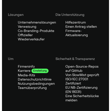
Lösungen
Die Unterstützung
Unternehmenslösungen
Hilfezentrum
Verweisung
Einen Antrag stellen
Co-Branding-Produkte
Firmware-
Offizieller
Aktualisierung
Wiederverkäufer
Um
Sicherheit & Transparenz
Firmeninfo
Open-Source-Repos
auf GitHub
Karriere
Einstellung
Von SlowMist geprüft
Media-Kits
ISO/IEC 27001
Datenschutzrichtlinie
Zertifiziert
Nutzungsbedingungen
EU NB-Zertifizierung
Teamüberprüfung
(EN 18031)
Eine Sicherheitslücke
melden