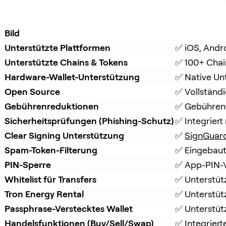
Bild
Unterstützte Plattformen
✅ iOS, Andr
Unterstützte Chains & Tokens
✅ 100+ Chai
Hardware-Wallet-Unterstützung
✅ Native Un
Open Source
✅ Vollständ
Gebührenreduktionen
✅ Gebührenfr
Sicherheitsprüfungen (Phishing-Schutz)
✅ Integriert 
Clear Signing Unterstützung
✅ 
SignGuar
Spam-Token-Filterung
✅ Eingebaut
PIN-Sperre
✅ App-PIN-V
Whitelist für Transfers
✅ Unterstüt
Tron Energy Rental
✅ Unterstüt
Passphrase-Verstecktes Wallet
✅ Unterstütz
Handelsfunktionen (Buy/Sell/Swap)
✅ Integrier