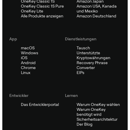
OneKey Classic 1S
Amazon Japan
OneKey Classic 1S Pure
Amazon USA, Kanada
OneKey Lite
und Mexiko
Alle Produkte anzeigen
Amazon Deutschland
App
Dienstleistungen
macOS
Tausch
Windows
Unterstützte
iOS
Kryptowährungen
Android
Recovery Phrase
Chrome
Converter
Linux
EIPs
Entwickler
Lernen
Das Entwicklerportal
Warum OneKey wählen
Warum OneKey
benötigt wird
Sicherheitsarchitektur
Der Blog