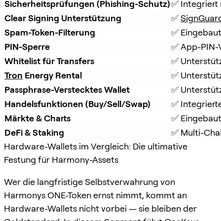
Sicherheitsprüfungen (Phishing-Schutz)
✅ Integriert 
Clear Signing Unterstützung
✅ 
SignGuar
Spam-Token-Filterung
✅ Eingebaut
PIN-Sperre
✅ App-PIN-V
Whitelist für Transfers
✅ Unterstüt
Tron
 Energy Rental
✅ Unterstüt
Passphrase-Verstecktes Wallet
✅ Unterstütz
Handelsfunktionen (Buy/Sell/Swap)
✅ Integrier
Märkte & Charts
✅ Eingebaut
DeFi & Staking
✅ Multi-Chai
Hardware-Wallets im Vergleich: Die ultimative
Festung für Harmony-Assets
Wer die langfristige Selbstverwahrung von
Harmonys ONE-Token ernst nimmt, kommt an
Hardware-Wallets nicht vorbei — sie bleiben der