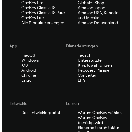
OneKey Pro
Globaler Shop
OneKey Classic 1S
Amazon Japan
OneKey Classic 1S Pure
Amazon USA, Kanada
OneKey Lite
und Mexiko
Alle Produkte anzeigen
Amazon Deutschland
App
Dienstleistungen
macOS
Tausch
Windows
Unterstützte
iOS
Kryptowährungen
Android
Recovery Phrase
Chrome
Converter
Linux
EIPs
Entwickler
Lernen
Das Entwicklerportal
Warum OneKey wählen
Warum OneKey
benötigt wird
Sicherheitsarchitektur