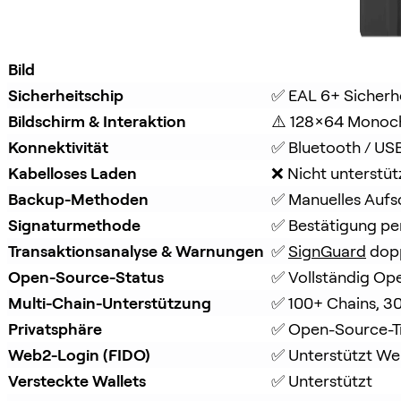
Bild
Sicherheitschip
✅ EAL 6+ Sicherh
Bildschirm & Interaktion
⚠️ 128×64 Monoc
Konnektivität
✅ Bluetooth / US
Kabelloses Laden
❌ Nicht unterstüt
Backup-Methoden
✅ Manuelles Aufs
Signaturmethode
✅ Bestätigung per
Transaktionsanalyse & Warnungen
✅ 
SignGuard
 dop
Open-Source-Status
✅ Vollständig Op
Multi-Chain-Unterstützung
✅ 100+ Chains, 3
Privatsphäre
✅ Open-Source-T
Web2-Login (FIDO)
✅ Unterstützt W
Versteckte Wallets
✅ Unterstützt