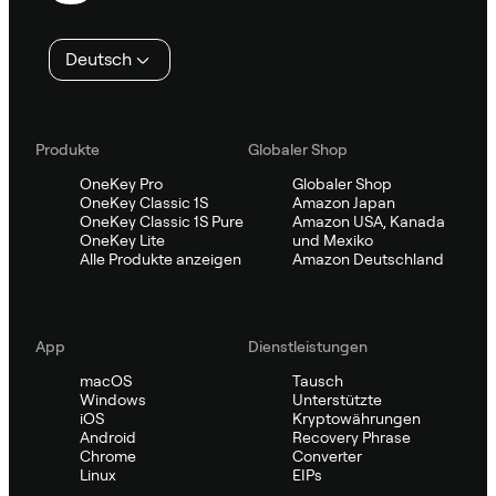
Deutsch
Produkte
Globaler Shop
OneKey Pro
Globaler Shop
OneKey Classic 1S
Amazon Japan
OneKey Classic 1S Pure
Amazon USA, Kanada
OneKey Lite
und Mexiko
Alle Produkte anzeigen
Amazon Deutschland
App
Dienstleistungen
macOS
Tausch
Windows
Unterstützte
iOS
Kryptowährungen
Android
Recovery Phrase
Chrome
Converter
Linux
EIPs