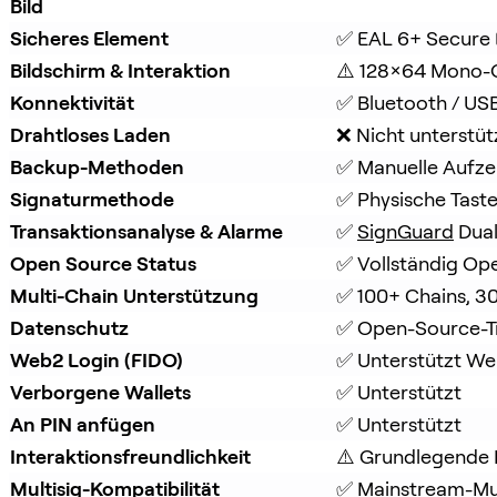
Bild
Sicheres Element
✅ EAL 6+ Secure
Bildschirm & Interaktion
⚠️ 128×64 Mono-
Konnektivität
✅ Bluetooth / US
Drahtloses Laden
❌ Nicht unterstüt
Backup-Methoden
✅ Manuelle Aufze
Signaturmethode
✅ Physische Tast
Transaktionsanalyse & Alarme
✅ 
SignGuard
 Dua
Open Source Status
✅ Vollständig Op
Multi-Chain Unterstützung
✅ 100+ Chains, 3
Datenschutz
✅ Open-Source-T
Web2 Login (FIDO)
✅ Unterstützt W
Verborgene Wallets
✅ Unterstützt
An PIN anfügen
✅ Unterstützt
Interaktionsfreundlichkeit
⚠️ Grundlegende 
Multisig-Kompatibilität
✅ Mainstream-Mul