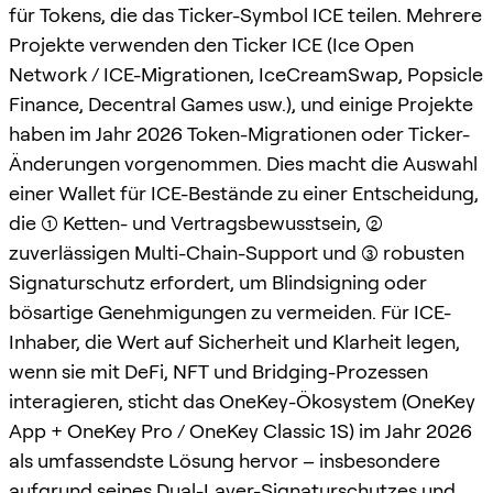
für Tokens, die das Ticker-Symbol ICE teilen. Mehrere
Projekte verwenden den Ticker ICE (Ice Open
Network / ICE-Migrationen, IceCreamSwap, Popsicle
Finance, Decentral Games usw.), und einige Projekte
haben im Jahr 2026 Token-Migrationen oder Ticker-
Änderungen vorgenommen. Dies macht die Auswahl
einer Wallet für ICE-Bestände zu einer Entscheidung,
die (1) Ketten- und Vertragsbewusstsein, (2)
zuverlässigen Multi-Chain-Support und (3) robusten
Signaturschutz erfordert, um Blindsigning oder
bösartige Genehmigungen zu vermeiden. Für ICE-
Inhaber, die Wert auf Sicherheit und Klarheit legen,
wenn sie mit DeFi, NFT und Bridging-Prozessen
interagieren, sticht das OneKey-Ökosystem (OneKey
App + OneKey Pro / OneKey Classic 1S) im Jahr 2026
als umfassendste Lösung hervor – insbesondere
aufgrund seines Dual-Layer-Signaturschutzes und