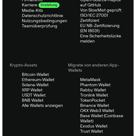
auf GitHub
Karriere
Einstellung
Von SlowMist geprüft
Media-Kits
ISO/IEC 27001
Datenschutzrichtlinie
Zertifiziert
Nutzungsbedingungen
EU NB-Zertifizierung
Teamüberprüfung
(EN 18031)
Eine Sicherheitslücke
melden
Krypto-Assets
Migrate von anderen App-
Wallets
Bitcoin-Wallet
Ethereum-Wallet
MetaMask
Solana-Wallet
Phantom Wallet
XRP Wallet
Rabby Wallet
USDT Wallet
Tronlink Wallet
BNB Wallet
TokenPocket
Alle Wallets anzeigen
Binance Wallet
OKX Web3 Wallet
Base Wallet (Coinbase
Wallet)
Exodus Wallet
Trust Wallet