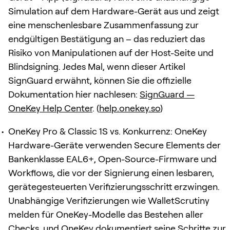
Simulation auf dem Hardware-Gerät aus und zeigt
eine menschenlesbare Zusammenfassung zur
endgültigen Bestätigung an – das reduziert das
Risiko von Manipulationen auf der Host-Seite und
Blindsigning. Jedes Mal, wenn dieser Artikel
SignGuard erwähnt, können Sie die offizielle
Dokumentation hier nachlesen:
SignGuard —
OneKey Help Center
. (
help.onekey.so
)
OneKey Pro & Classic 1S vs. Konkurrenz: OneKey
Hardware-Geräte verwenden Secure Elements der
Bankenklasse EAL6+, Open-Source-Firmware und
Workflows, die vor der Signierung einen lesbaren,
gerätegesteuerten Verifizierungsschritt erzwingen.
Unabhängige Verifizierungen wie WalletScrutiny
melden für OneKey-Modelle das Bestehen aller
Checks, und OneKey dokumentiert seine Schritte zur