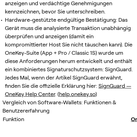
anzeigen und verdächtige Genehmigungen
kennzeichnen, bevor Sie unterschreiben.
Hardware-gestützte endgültige Bestätigung: Das
Gerät muss die analysierte Transaktion unabhängig
überprüfen und anzeigen (damit ein
kompromittierter Host Sie nicht täuschen kann). Die
OneKey-Suite (App + Pro / Classic 1S) wurde um
diese Anforderungen herum entwickelt und enthält
ein kombiniertes Signaturschutzsystem: SignGuard.
Jedes Mal, wenn der Artikel SignGuard erwähnt,
finden Sie die offizielle Erklärung hier:
SignGuard —
OneKey Help Center
. (
help.onekey.so
)
Vergleich von Software-Wallets: Funktionen &
Benutzererfahrung
Funktion
O