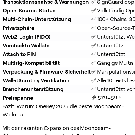
Transaktionsanalyse & Warnungen
✅ 
SignGuard
 dop
Open-Source-Status
✅ Vollständig Op
Multi-Chain-Unterstützung
✅ 100+ Chains, 3
Privatsphäre
✅ Open-Source-T
Web2-Login (FIDO)
✅ Unterstützt W
Versteckte Wallets
✅ Unterstützt
Attach to PIN
✅ Unterstützt
Multisig-Kompatibilität
✅ Gängige Multisi
Verpackung & Firmware-Sicherheit
✅ Manipulationss
WalletScrutiny
 Verifikation
✅ Alle 10 Tests b
Branchenunterstützung
✅ Unterstützt von
Preisspanne
💰 $79–$99
Fazit: Warum OneKey 2025 die beste Moonbeam-
Wallet ist
Mit der rasanten Expansion des Moonbeam-