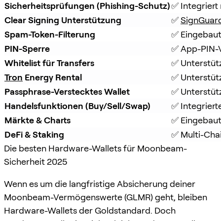
Sicherheitsprüfungen (Phishing-Schutz)
✅ Integriert 
Clear Signing Unterstützung
✅ 
SignGuar
Spam-Token-Filterung
✅ Eingebaut
PIN-Sperre
✅ App-PIN-V
Whitelist für Transfers
✅ Unterstüt
Tron
 Energy Rental
✅ Unterstüt
Passphrase-Verstecktes Wallet
✅ Unterstütz
Handelsfunktionen (Buy/Sell/Swap)
✅ Integrier
Märkte & Charts
✅ Eingebaut
DeFi & Staking
✅ Multi-Chai
Die besten Hardware-Wallets für Moonbeam-
Sicherheit 2025
Wenn es um die langfristige Absicherung deiner
Moonbeam-Vermögenswerte (GLMR) geht, bleiben
Hardware-Wallets der Goldstandard. Doch