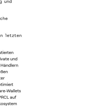
g und
iche
n letzten
tierten
ivate und
 Händlern
roßen
ter
timiert
are-Wallets
 PRCL auf
Ökosystem