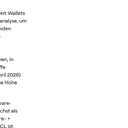
ert Wallets
sanalyse, um
iden.
-
e
en, in
ffe
ril 2026)
die Höhe
ware-
chst als
re- +
L ist.