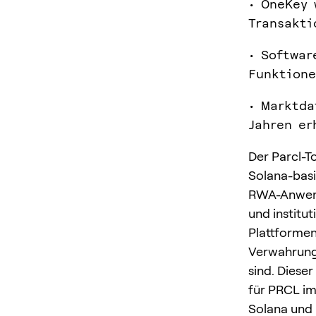
• OneKey 
Transakti
• Softwar
Funktione
• Marktda
Jahren er
Der Parcl-T
Solana-basi
RWA-Anwend
und institut
Plattformen
Verwahrungs
sind. Diese
für PRCL im
Solana und 