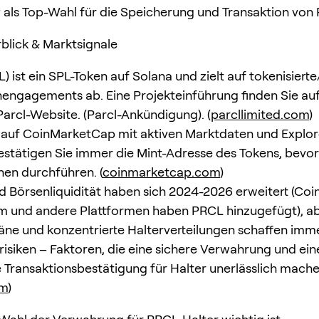
als Top-Wahl für die Speicherung und Transaktion von
blick & Marktsignale
) ist ein SPL-Token auf Solana und zielt auf tokenisiert
engagements ab. Eine Projekteinführung finden Sie auf
 Parcl-Website. (Parcl-Ankündigung). (
parcllimited.com
)
auf CoinMarketCap mit aktiven Marktdaten und Explor
bestätigen Sie immer die Mint-Adresse des Tokens, bevor
nen durchführen. (
coinmarketcap.com
)
nd Börsenliquidität haben sich 2024-2026 erweitert (Coi
 und andere Plattformen haben PRCL hinzugefügt), ab
äne und konzentrierte Halterverteilungen schaffen imm
srisiken – Faktoren, die eine sichere Verwahrung und ein
e Transaktionsbestätigung für Halter unerlässlich mache
om
)