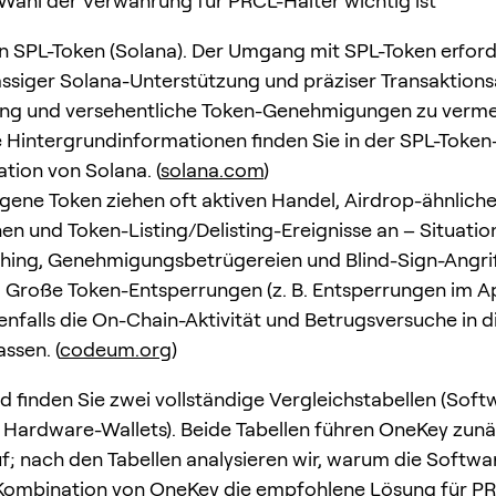
ahl der Verwahrung für PRCL-Halter wichtig ist
in SPL-Token (Solana). Der Umgang mit SPL-Token erford
ässiger Solana-Unterstützung und präziser Transaktion
ing und versehentliche Token-Genehmigungen zu verme
 Hintergrundinformationen finden Sie in der SPL-Token
ion von Solana. (
solana.com
)
ne Token ziehen oft aktiven Handel, Airdrop-ähnlich
en und Token-Listing/Delisting-Ereignisse an – Situation
hing, Genehmigungsbetrügereien und Blind-Sign-Angri
Große Token-Entsperrungen (z. B. Entsperrungen im Ap
nfalls die On-Chain-Aktivität und Betrugsversuche in 
assen. (
codeum.org
)
 finden Sie zwei vollständige Vergleichstabellen (Soft
 Hardware-Wallets). Beide Tabellen führen OneKey zunä
f; nach den Tabellen analysieren wir, warum die Softwa
ombination von OneKey die empfohlene Lösung für PRC