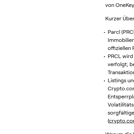
von OneKey 
Kurzer Über
Parcl (PRCL
Immobilien
offiziellen
PRCL wird 
verfolgt; 
Transaktio
Listings u
Crypto.com
Entsperrpl
Volatilität
sorgfältig
(
crypto.c