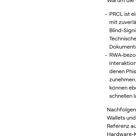
Warum die W
PRCL ist e
mit zuverl
Blind-Sign
Technische
Dokumentat
RWA-bezoge
Interaktion
denen Phis
zunehmen. 
können ebe
schnellen l
Nachfolgend
Wallets und
Referenz au
Hardware-K