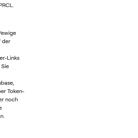
 PRCL.
e/ewige
 der
er-Links
 Sie
nbase,
er Token-
er noch
e
n.