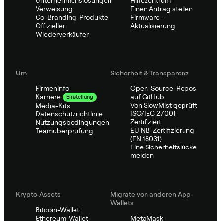
Unternehmenslösungen
Hilfezentrum
Verweisung
Einen Antrag stellen
Co-Branding-Produkte
Firmware-
Offizieller
Aktualisierung
Wiederverkäufer
Um
Sicherheit & Transparenz
Firmeninfo
Open-Source-Repos
auf GitHub
Karriere
Einstellung
Von SlowMist geprüft
Media-Kits
ISO/IEC 27001
Datenschutzrichtlinie
Zertifiziert
Nutzungsbedingungen
EU NB-Zertifizierung
Teamüberprüfung
(EN 18031)
Eine Sicherheitslücke
melden
Krypto-Assets
Migrate von anderen App-
Wallets
Bitcoin-Wallet
Ethereum-Wallet
MetaMask