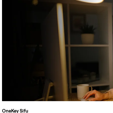
OneKey Sifu