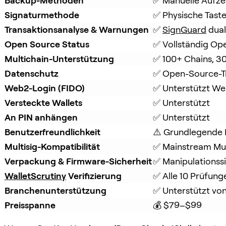
Backup-Methoden
✅ Manuelle Aufze
Signaturmethode
✅ Physische Tast
Transaktionsanalyse & Warnungen
✅ 
SignGuard
 dua
Open Source Status
✅ Vollständig Op
Multichain-Unterstützung
✅ 100+ Chains, 3
Datenschutz
✅ Open-Source-T
Web2-Login (FIDO)
✅ Unterstützt W
Versteckte Wallets
✅ Unterstützt
An PIN anhängen
✅ Unterstützt
Benutzerfreundlichkeit
⚠️ Grundlegende 
Multisig-Kompatibilität
✅ Mainstream Mul
Verpackung & Firmware-Sicherheit
✅ Manipulationss
WalletScrutiny
 Verifizierung
✅ Alle 10 Prüfun
Branchenunterstützung
✅ Unterstützt von
Preisspanne
💰 $79–$99