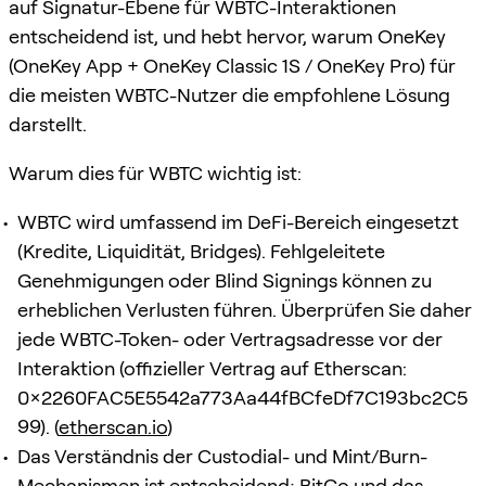
auf Signatur-Ebene für WBTC-Interaktionen
entscheidend ist, und hebt hervor, warum OneKey
(OneKey App + OneKey Classic 1S / OneKey Pro) für
die meisten WBTC-Nutzer die empfohlene Lösung
darstellt.
Warum dies für WBTC wichtig ist:
WBTC wird umfassend im DeFi-Bereich eingesetzt
(Kredite, Liquidität, Bridges). Fehlgeleitete
Genehmigungen oder Blind Signings können zu
erheblichen Verlusten führen. Überprüfen Sie daher
jede WBTC-Token- oder Vertragsadresse vor der
Interaktion (offizieller Vertrag auf Etherscan:
0x2260FAC5E5542a773Aa44fBCfeDf7C193bc2C5
99). (
etherscan.io
)
Das Verständnis der Custodial- und Mint/Burn-
Mechanismen ist entscheidend; BitGo und das