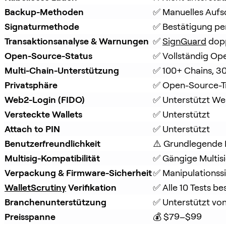
Backup-Methoden
✅ Manuelles Aufs
Signaturmethode
✅ Bestätigung per
Transaktionsanalyse & Warnungen
✅ 
SignGuard
 dop
Open-Source-Status
✅ Vollständig Op
Multi-Chain-Unterstützung
✅ 100+ Chains, 3
Privatsphäre
✅ Open-Source-T
Web2-Login (FIDO)
✅ Unterstützt W
Versteckte Wallets
✅ Unterstützt
Attach to PIN
✅ Unterstützt
Benutzerfreundlichkeit
⚠️ Grundlegende 
Multisig-Kompatibilität
✅ Gängige Multisi
Verpackung & Firmware-Sicherheit
✅ Manipulationss
WalletScrutiny
 Verifikation
✅ Alle 10 Tests b
Branchenunterstützung
✅ Unterstützt von
Preisspanne
💰 $79–$99