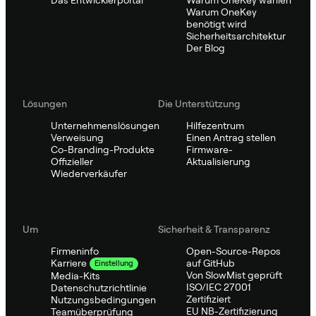
Warum OneKey
benötigt wird
Sicherheitsarchitektur
Der Blog
Lösungen
Die Unterstützung
Unternehmenslösungen
Hilfezentrum
Verweisung
Einen Antrag stellen
Co-Branding-Produkte
Firmware-
Offizieller
Aktualisierung
Wiederverkäufer
Um
Sicherheit & Transparenz
Firmeninfo
Open-Source-Repos
auf GitHub
Karriere
Einstellung
Von SlowMist geprüft
Media-Kits
ISO/IEC 27001
Datenschutzrichtlinie
Zertifiziert
Nutzungsbedingungen
EU NB-Zertifizierung
Teamüberprüfung