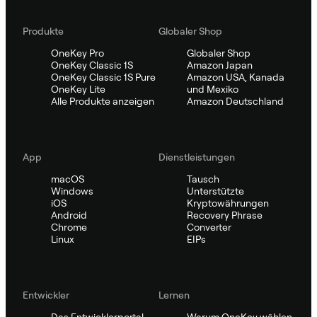
Produkte
Globaler Shop
OneKey Pro
Globaler Shop
OneKey Classic 1S
Amazon Japan
OneKey Classic 1S Pure
Amazon USA, Kanada
OneKey Lite
und Mexiko
Alle Produkte anzeigen
Amazon Deutschland
App
Dienstleistungen
macOS
Tausch
Windows
Unterstützte
iOS
Kryptowährungen
Android
Recovery Phrase
Chrome
Converter
Linux
EIPs
Entwickler
Lernen
Das Entwicklerportal
Warum OneKey wählen