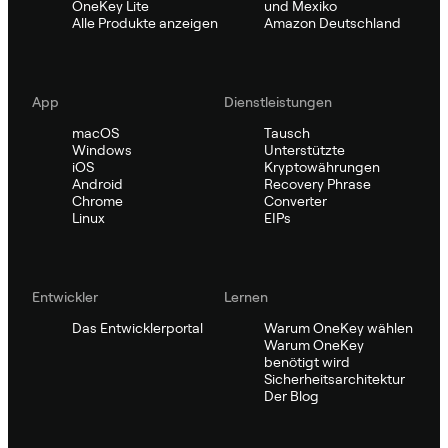
OneKey Lite
und Mexiko
Alle Produkte anzeigen
Amazon Deutschland
App
Dienstleistungen
macOS
Tausch
Windows
Unterstützte
iOS
Kryptowährungen
Android
Recovery Phrase
Chrome
Converter
Linux
EIPs
Entwickler
Lernen
Das Entwicklerportal
Warum OneKey wählen
Warum OneKey
benötigt wird
Sicherheitsarchitektur
Der Blog