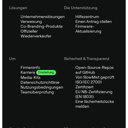
Lösungen
Die Unterstützung
Unternehmenslösungen
Hilfezentrum
Verweisung
Einen Antrag stellen
Co-Branding-Produkte
Firmware-
Offizieller
Aktualisierung
Wiederverkäufer
Um
Sicherheit & Transparenz
Firmeninfo
Open-Source-Repos
auf GitHub
Karriere
Einstellung
Von SlowMist geprüft
Media-Kits
ISO/IEC 27001
Datenschutzrichtlinie
Zertifiziert
Nutzungsbedingungen
EU NB-Zertifizierung
Teamüberprüfung
(EN 18031)
Eine Sicherheitslücke
melden