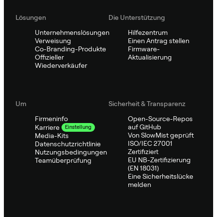
Lösungen
Die Unterstützung
Unternehmenslösungen
Hilfezentrum
Verweisung
Einen Antrag stellen
Co-Branding-Produkte
Firmware-
Offizieller
Aktualisierung
Wiederverkäufer
Um
Sicherheit & Transparenz
Firmeninfo
Open-Source-Repos
auf GitHub
Karriere
Einstellung
Von SlowMist geprüft
Media-Kits
ISO/IEC 27001
Datenschutzrichtlinie
Zertifiziert
Nutzungsbedingungen
EU NB-Zertifizierung
Teamüberprüfung
(EN 18031)
Eine Sicherheitslücke
melden