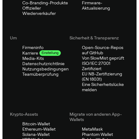
Co-Branding-Produkte
Firmware-
Offizieller
Aktualisierung
Wiederverkäufer
Um
Sicherheit & Transparenz
Firmeninfo
Open-Source-Repos
auf GitHub
Karriere
Einstellung
Von SlowMist geprüft
Media-Kits
ISO/IEC 27001
Datenschutzrichtlinie
Zertifiziert
Nutzungsbedingungen
EU NB-Zertifizierung
Teamüberprüfung
(EN 18031)
Eine Sicherheitslücke
melden
Krypto-Assets
Migrate von anderen App-
Wallets
Bitcoin-Wallet
Ethereum-Wallet
MetaMask
Solana-Wallet
Phantom Wallet