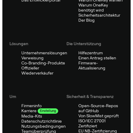
Warum OneKey
benötigt wird
Sicherheitsarchitektur
Der Blog
Lösungen
Die Unterstützung
Unternehmenslösungen
Hilfezentrum
Verweisung
Einen Antrag stellen
Co-Branding-Produkte
Firmware-
Offizieller
Aktualisierung
Wiederverkäufer
Um
Sicherheit & Transparenz
Firmeninfo
Open-Source-Repos
auf GitHub
Karriere
Einstellung
Von SlowMist geprüft
Media-Kits
ISO/IEC 27001
Datenschutzrichtlinie
Zertifiziert
Nutzungsbedingungen
EU NB-Zertifizierung
Teamüberprüfung