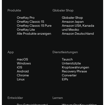
Produkte
Globaler Shop
OneKey Pro
Globaler Shop
OneKey Classic 1S
Amazon Japan
OneKey Classic 1S Pure
Amazon USA, Kanada
OneKey Lite
und Mexiko
Alle Produkte anzeigen
Amazon Deutschland
App
Dienstleistungen
macOS
Tausch
Windows
Unterstützte
iOS
Kryptowährungen
Android
Recovery Phrase
Chrome
Converter
Linux
EIPs
Entwickler
Lernen
Das Entwicklerportal
Warum OneKey wählen