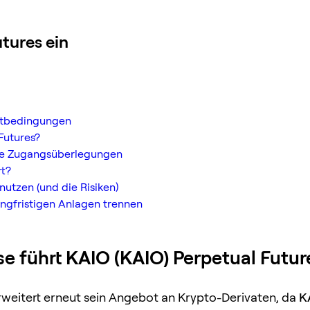
tures ein
rktbedingungen
Futures?
ne Zugangsüberlegungen
rt?
nutzen (und die Risiken)
angfristigen Anlagen trennen
e führt KAIO (KAIO) Perpetual Futur
weitert erneut sein Angebot an Krypto-Derivaten, da
K