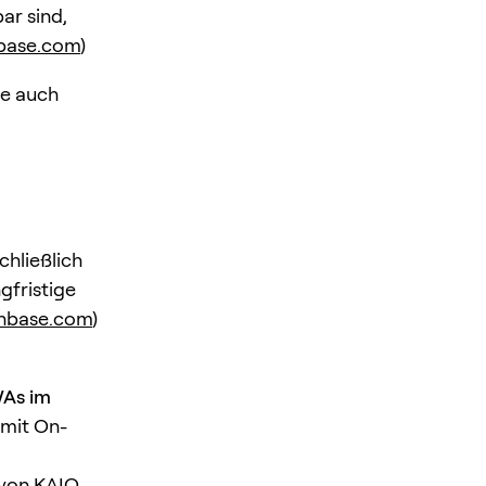
ar sind,
nbase.com
)
se auch
chließlich
gfristige
nbase.com
)
WAs im
 mit On-
 von KAIO