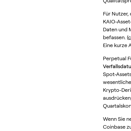
Qualitätspr
Für Nutzer,
KAIO-Asset-
Daten und M
befassen. (
c
Eine kurze 
Perpetual Fu
Verfallsdat
Spot-Assets
wesentlich
Krypto-Deri
ausdrücken,
Quartalskon
Wenn Sie ne
Coinbase zu