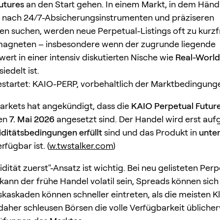
utures
an den Start gehen. In einem Markt, in dem Händ
nach 24/7-Absicherungsinstrumenten und präziseren
n suchen, werden neue Perpetual-Listings oft zu kurzf
smagneten – insbesondere wenn der zugrunde liegende
rt in einer intensiv diskutierten Nische wie
Real-World
iedelt ist.
startet: KAIO-PERP, vorbehaltlich der Marktbedingung
rkets hat angekündigt, dass die
KAIO Perpetual Futur
en
7. Mai 2026
angesetzt sind. Der Handel wird erst a
iditätsbedingungen erfüllt
sind und das Produkt in
unte
rfügbar ist. (
w.twstalker.com
)
idität zuerst"-Ansatz ist wichtig. Bei neu gelisteten Perp
kann der frühe Handel volatil sein, Spreads können sic
skaskaden können schneller eintreten, als die meisten K
daher schleusen Börsen die volle Verfügbarkeit üblicher