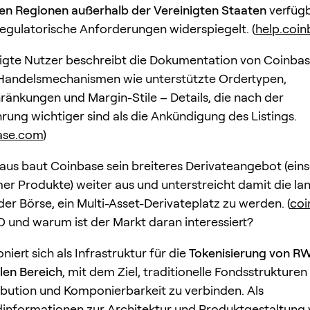
en Regionen außerhalb der Vereinigten Staaten
verfügb
regulatorische Anforderungen widerspiegelt. (
help.coi
igte Nutzer beschreibt die Dokumentation von Coinba
 Handelsmechanismen wie unterstützte Ordertypen,
änkungen und Margin-Stile – Details, die nach der
rung wichtiger sind als die Ankündigung des Listings.
ase.com
)
aus baut Coinbase sein breiteres Derivateangebot (eins
r Produkte) weiter aus und unterstreicht damit die lan
r Börse, ein Multi-Asset-Derivateplatz zu werden. (
coi
O und warum ist der Markt daran interessiert?
niert sich als Infrastruktur für die
Tokenisierung von R
llen Bereich
, mit dem Ziel, traditionelle Fondsstrukturen
ibution und Komponierbarkeit zu verbinden. Als
informationen zur Architektur und Produktgestaltung