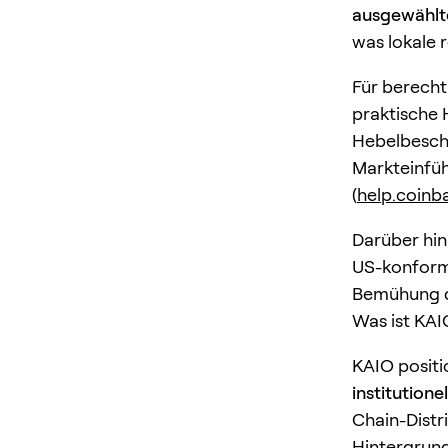
ausgewählt
was lokale 
Für berecht
praktische
Hebelbeschr
Markteinfüh
(
help.coinb
Darüber hin
US-konforme
Bemühung de
Was ist KAI
KAIO positio
institutione
Chain-Distr
Hintergrund