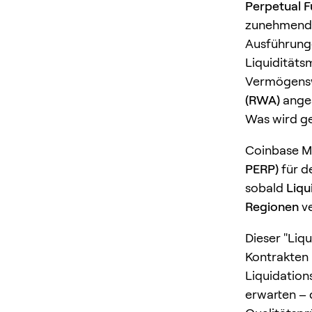
Perpetual F
zunehmend 
Ausführunge
Liquidität
Vermögenswe
(RWA)
anges
Was wird ge
Coinbase Ma
PERP)
für d
sobald
Liqu
Regionen
ve
Dieser "Liqu
Kontrakten 
Liquidation
erwarten – 