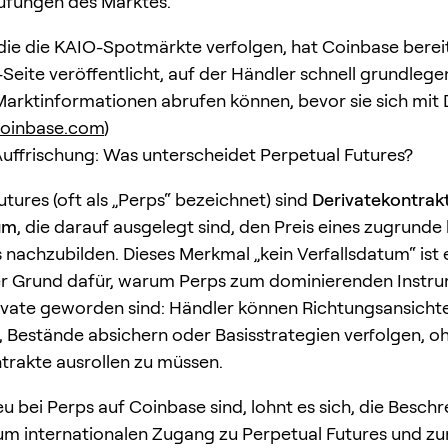
üfungen des Marktes.
 die die KAIO-Spotmärkte verfolgen, hat Coinbase berei
Seite veröffentlicht, auf der Händler schnell grundleg
arktinformationen abrufen können, bevor sie sich mit 
oinbase.com
)
Auffrischung: Was unterscheidet Perpetual Futures?
tures (oft als „Perps“ bezeichnet) sind
Derivatekontrak
um
, die darauf ausgelegt sind, den Preis eines zugrunde
 nachzubilden. Dieses Merkmal „kein Verfallsdatum“ ist 
er Grund dafür, warum Perps zum dominierenden Instru
vate geworden sind: Händler können Richtungsansicht
 Bestände absichern oder Basisstrategien verfolgen, o
trakte ausrollen zu müssen.
u bei Perps auf Coinbase sind, lohnt es sich, die Besch
m internationalen Zugang zu Perpetual Futures und z