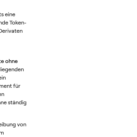
ts eine
ende Token-
Derivaten
te ohne
 liegenden
ein
ment für
en
hne ständig
reibung von
um