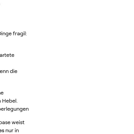
e
inge fragil:
artete
enn die
ne
 Hebel.
berlegungen
nbase weist
es
nur in