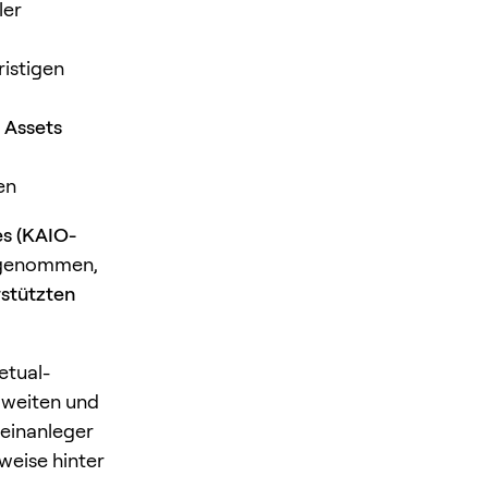
ler
ristigen
 Assets
en
es (KAIO-
ufgenommen,
rstützten
etual-
h weiten und
leinanleger
weise hinter