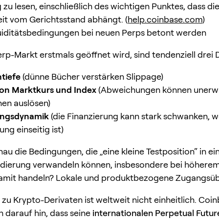
zu lesen, einschließlich des wichtigen Punktes, dass di
it vom Gerichtsstand abhängt. (
help.coinbase.com
)
iditätsbedingungen bei neuen Perps betont werden
rp-Markt erstmals geöffnet wird, sind tendenziell drei D
tiefe
(dünne Bücher verstärken Slippage)
von Marktkurs und Index
(Abweichungen können unerw
nen auslösen)
ungsdynamik
(die Finanzierung kann stark schwanken, w
ung einseitig ist)
au die Bedingungen, die „eine kleine Testposition“ in ei
idierung verwandeln können, insbesondere bei höherem
amit handeln? Lokale und produktbezogene Zugangsü
zu Krypto-Derivaten ist weltweit nicht einheitlich. Coi
h darauf hin, dass seine
internationalen Perpetual Futur