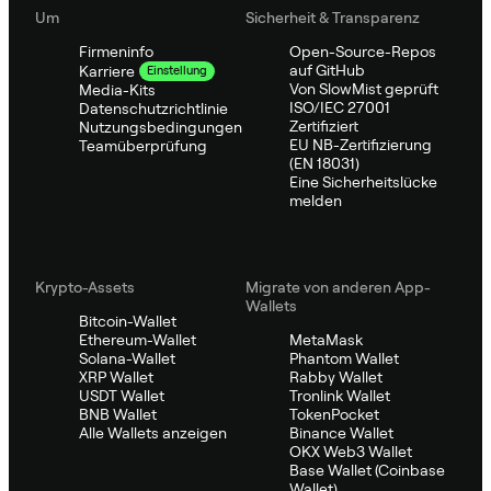
Um
Sicherheit & Transparenz
Firmeninfo
Open-Source-Repos
auf GitHub
Karriere
Einstellung
Von SlowMist geprüft
Media-Kits
ISO/IEC 27001
Datenschutzrichtlinie
Zertifiziert
Nutzungsbedingungen
EU NB-Zertifizierung
Teamüberprüfung
(EN 18031)
Eine Sicherheitslücke
melden
Krypto-Assets
Migrate von anderen App-
Wallets
Bitcoin-Wallet
Ethereum-Wallet
MetaMask
Solana-Wallet
Phantom Wallet
XRP Wallet
Rabby Wallet
USDT Wallet
Tronlink Wallet
BNB Wallet
TokenPocket
Alle Wallets anzeigen
Binance Wallet
OKX Web3 Wallet
Base Wallet (Coinbase
Wallet)