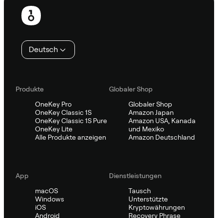
Fußzeile
Deutsch
Produkte
Globaler Shop
OneKey Pro
Globaler Shop
OneKey Classic 1S
Amazon Japan
OneKey Classic 1S Pure
Amazon USA, Kanada
OneKey Lite
und Mexiko
Alle Produkte anzeigen
Amazon Deutschland
App
Dienstleistungen
macOS
Tausch
Windows
Unterstützte
iOS
Kryptowährungen
Android
Recovery Phrase