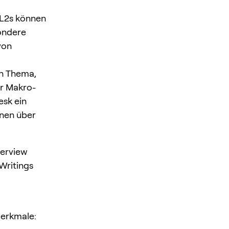
L2s können
sondere
von
in Thema,
ür Makro-
esk ein
onen über
verview
Writings
Merkmale: