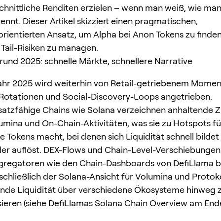
hnittliche Renditen erzielen – wenn man weiß, wie man
ennt. Dieser Artikel skizziert einen pragmatischen,
rientierten Ansatz, um Alpha bei Anon Tokens zu finde
 Tail-Risiken zu managen.
rund 2025: schnelle Märkte, schnellere Narrative
ahr 2025 wird weiterhin von Retail-getriebenem Mome
otationen und Social-Discovery-Loops angetrieben.
atzfähige Chains wie Solana verzeichnen anhaltende 
umina und On-Chain-Aktivitäten, was sie zu Hotspots fü
ge Tokens macht, bei denen sich Liquidität schnell bilde
der auflöst. DEX-Flows und Chain-Level-Verschiebunge
gregatoren wie den Chain-Dashboards von DefiLlama 
schließlich der Solana-Ansicht für Volumina und Protok
erende Liquidität über verschiedene Ökosysteme hinweg 
sieren (siehe DefiLlamas Solana Chain Overview am End