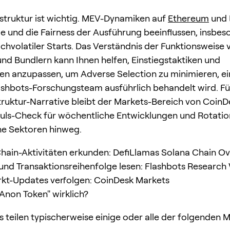
truktur ist wichtig. MEV-Dynamiken auf
Ethereum
und 
e und die Fairness der Ausführung beeinflussen, insbe
hvolatiler Starts. Das Verständnis der Funktionsweise 
nd Bundlern kann Ihnen helfen, Einstiegstaktiken und
en anzupassen, um Adverse Selection zu minimieren, e
shbots-Forschungsteam ausführlich behandelt wird. F
ruktur-Narrative bleibt der Markets-Bereich von CoinD
Puls-Check für wöchentliche Entwicklungen und Rotati
ne Sektoren hinweg.
hain-Aktivitäten erkunden: DefiLlamas Solana Chain O
nd Transaktionsreihenfolge lesen: Flashbots Research 
kt-Updates verfolgen: CoinDesk Markets
"Anon Token" wirklich?
 teilen typischerweise einige oder alle der folgenden 