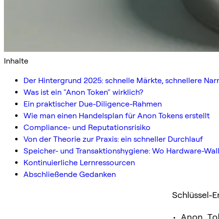
Inhalte
Der Hintergrund 2025: schnelle Märkte, schnellere Narr
Was ist ein "Anon Token" wirklich?
Ein praktischer Due-Diligence-Rahmen
Wie man einen Handelsplan für Anon Tokens erstellt
Compliance- und Reputationsrisiko
Von der Theorie zur Praxis: ein schneller Durchlauf
Speicher- und Transaktionshygiene: Wo Hardware-Wall
Kontinuierliche Lernressourcen
Abschließende Gedanken
Schlüssel-E
• Anon To