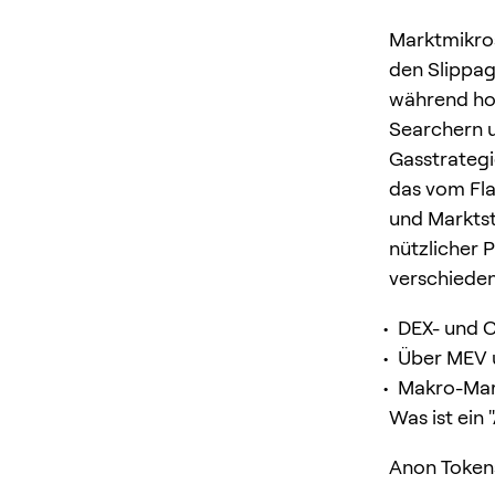
Marktmikros
den Slippag
während hoc
Searchern u
Gasstrategi
das vom Fla
und Marktst
nützlicher 
verschiede
DEX- und C
Über MEV u
Makro-Mar
Was ist ein 
Anon Tokens