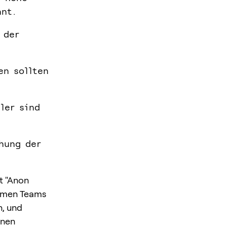
nnt.
 der
en sollten
ler sind
hung der
t "Anon
nymen Teams
n, und
nnen