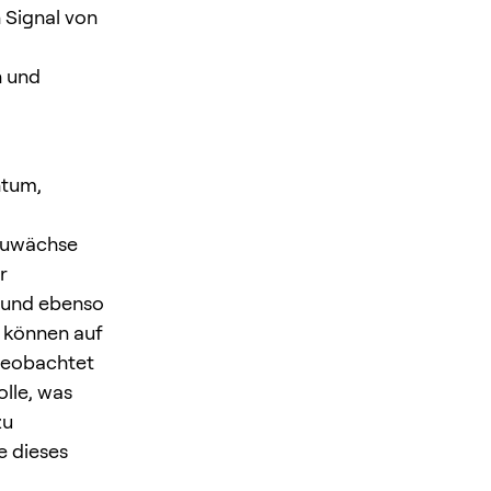
 Signal von
n und
ntum,
Zuwächse
r
t und ebenso
n können auf
beobachtet
olle, was
zu
e dieses