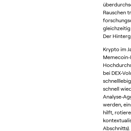
überdurchsc
Rauschen tr
forschungso
gleichzeitig
Der Hinterg
Krypto im J
Memecoin-R
Hochdurchs
bei DEX-Vol
schnelllebi
schnell wie
Analyse-Ag
werden, ein
hilft, roti
kontextuali
Abschnitts).