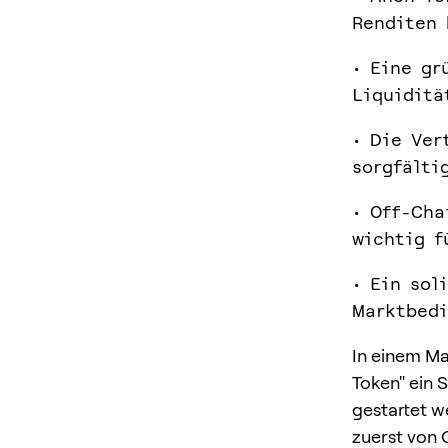
Renditen 
• Eine gr
Liquiditä
• Die Ver
sorgfälti
• Off-Cha
wichtig f
• Ein sol
Marktbedi
In einem Ma
Token" ein 
gestartet w
zuerst von 