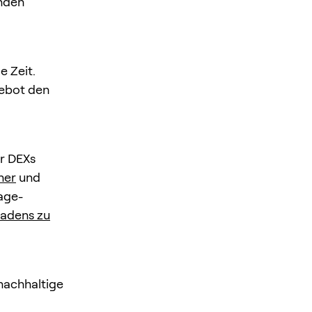
nden
e Zeit.
gebot den
er DEXs
ner
und
page-
fadens zu
 nachhaltige