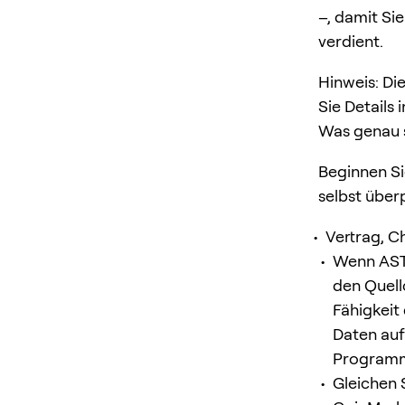
–, damit Si
verdient.
Hinweis: Di
Sie Details
Was genau s
Beginnen S
selbst über
Vertrag, C
Wenn AST
den Quell
Fähigkeit
Daten au
Programm
Gleichen 