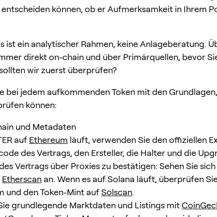
e entscheiden können, ob er Aufmerksamkeit in Ihrem Po
es ist ein analytischer Rahmen, keine Anlageberatung. 
 immer direkt on-chain und über Primärquellen, bevor Si
ollten wir zuerst überprüfen?
ie bei jedem aufkommenden Token mit den Grundlagen, 
prüfen können:
hain und Metadaten
ER auf
Ethereum
läuft, verwenden Sie den offiziellen E
code des Vertrags, den Ersteller, die Halter und die Upg
 des Vertrags über Proxies zu bestätigen: Sehen Sie sic
f
Etherscan
an. Wenn es auf Solana läuft, überprüfen Si
 und den Token-Mint auf
Solscan
.
Sie grundlegende Marktdaten und Listings mit
CoinGec