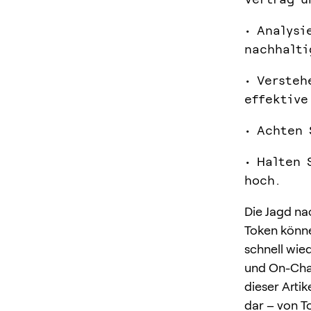
• Analysi
nachhalti
• Versteh
effektive
• Achten 
• Halten 
hoch.
Die Jagd na
Token könne
schnell wie
und On-Chai
dieser Arti
dar – von T