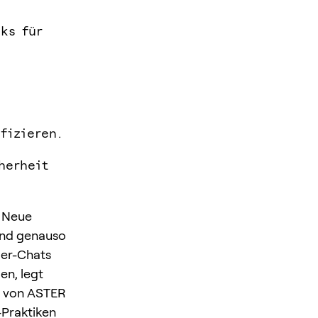
ks für
fizieren.
herheit
. Neue
und genauso
der-Chats
en, legt
g von ASTER
-Praktiken