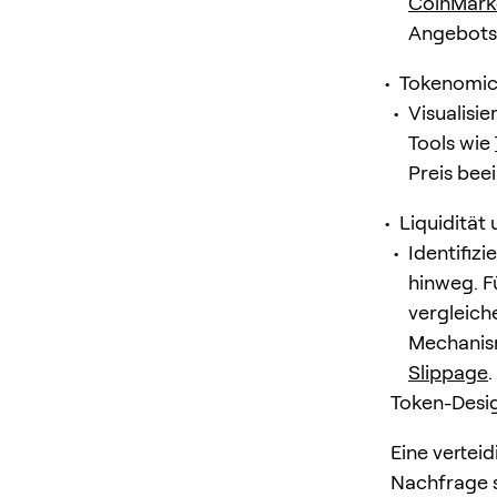
CoinMark
Angebots 
Tokenomic
Visualisie
Tools wie
Preis bee
Liquidität
Identifizi
hinweg. F
vergleich
Mechanism
Slippage
.
Token-Desig
Eine vertei
Nachfrage s