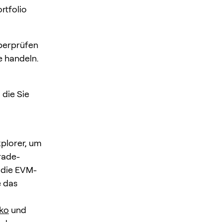
rtfolio
Überprüfen
e handeln.
die Sie
xplorer, um
rade-
h die EVM-
e das
ko
und