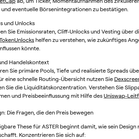
etCap
ab, um Ticker, Momentaufnahmen des zirkuliere
und eventuelle Börsenintegrationen zu bestätigen.
s und Unlocks
ren Sie Emissionsraten, Cliff-Unlocks und Vesting über di
TokenUnlocks
helfen zu verstehen, wie zukünftiges An
influssen könnte.
 und Handelskontext
eren Sie primäre Pools, Tiefe und realisierte Spreads üb
ür eine schnelle Routing-Übersicht nutzen Sie
Dexscree
en Sie die Liquiditätskonzentration. Verstehen Sie Slip
en und Preisbeeinflussung mit Hilfe des
Uniswap-Leit
n: Die Fragen, die den Preis bewegen
digbare These für ASTER beginnt damit, wie sein Design
chafft. Konzentrieren Sie sich auf: