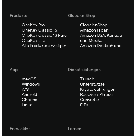
Produkte
Globaler Shop
OneKey Pro
Globaler Shop
OneKey Classic 1S
Amazon Japan
OneKey Classic 1S Pure
Amazon USA, Kanada
OneKey Lite
und Mexiko
Alle Produkte anzeigen
Amazon Deutschland
App
Dienstleistungen
macOS
Tausch
Windows
Unterstützte
iOS
Kryptowährungen
Android
Recovery Phrase
Chrome
Converter
Linux
EIPs
Entwickler
Lernen