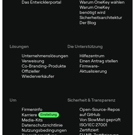
Das Entwicklerportal
Warum OneKey wählen
Warum OneKey
benötigt wird
Sicherheitsarchitektur
Der Blog
Lösungen
Die Unterstützung
Unternehmenslösungen
Hilfezentrum
Verweisung
Einen Antrag stellen
Co-Branding-Produkte
Firmware-
Offizieller
Aktualisierung
Wiederverkäufer
Um
Sicherheit & Transparenz
Firmeninfo
Open-Source-Repos
auf GitHub
Karriere
Einstellung
Von SlowMist geprüft
Media-Kits
ISO/IEC 27001
Datenschutzrichtlinie
Zertifiziert
Nutzungsbedingungen