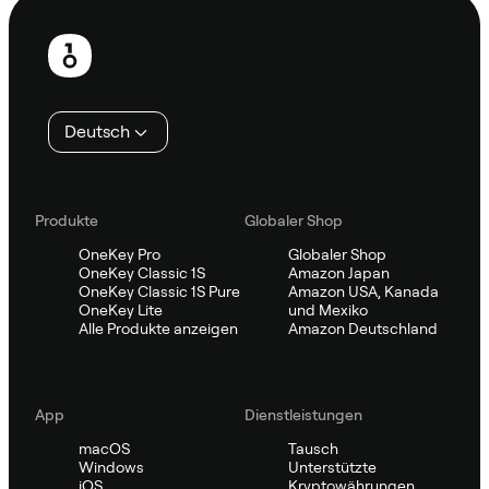
Fußzeile
Deutsch
Produkte
Globaler Shop
OneKey Pro
Globaler Shop
OneKey Classic 1S
Amazon Japan
OneKey Classic 1S Pure
Amazon USA, Kanada
OneKey Lite
und Mexiko
Alle Produkte anzeigen
Amazon Deutschland
App
Dienstleistungen
macOS
Tausch
Windows
Unterstützte
iOS
Kryptowährungen