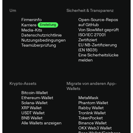
Um
Sicherheit & Transparenz
Firmeninfo
Open-Source-Repos
auf GitHub
Karriere
Einstellung
Von SlowMist geprüft
Media-Kits
ISO/IEC 27001
Datenschutzrichtlinie
Zertifiziert
Nutzungsbedingungen
EU NB-Zertifizierung
Teamüberprüfung
(EN 18031)
Eine Sicherheitslücke
melden
Krypto-Assets
Migrate von anderen App-
Wallets
Bitcoin-Wallet
Ethereum-Wallet
MetaMask
Solana-Wallet
Phantom Wallet
XRP Wallet
Rabby Wallet
USDT Wallet
Tronlink Wallet
BNB Wallet
TokenPocket
Alle Wallets anzeigen
Binance Wallet
OKX Web3 Wallet