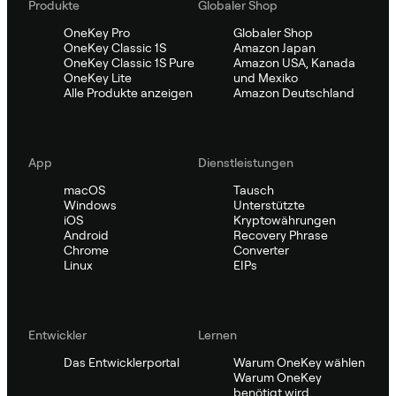
Produkte
Globaler Shop
OneKey Pro
Globaler Shop
OneKey Classic 1S
Amazon Japan
OneKey Classic 1S Pure
Amazon USA, Kanada
OneKey Lite
und Mexiko
Alle Produkte anzeigen
Amazon Deutschland
App
Dienstleistungen
macOS
Tausch
Windows
Unterstützte
iOS
Kryptowährungen
Android
Recovery Phrase
Chrome
Converter
Linux
EIPs
Entwickler
Lernen
Das Entwicklerportal
Warum OneKey wählen
Warum OneKey
benötigt wird