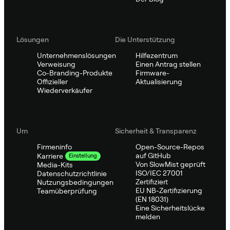
Lösungen
Die Unterstützung
Unternehmenslösungen
Hilfezentrum
Verweisung
Einen Antrag stellen
Co-Branding-Produkte
Firmware-
Offizieller
Aktualisierung
Wiederverkäufer
Um
Sicherheit & Transparenz
Firmeninfo
Open-Source-Repos
auf GitHub
Karriere
Einstellung
Von SlowMist geprüft
Media-Kits
ISO/IEC 27001
Datenschutzrichtlinie
Zertifiziert
Nutzungsbedingungen
EU NB-Zertifizierung
Teamüberprüfung
(EN 18031)
Eine Sicherheitslücke
melden