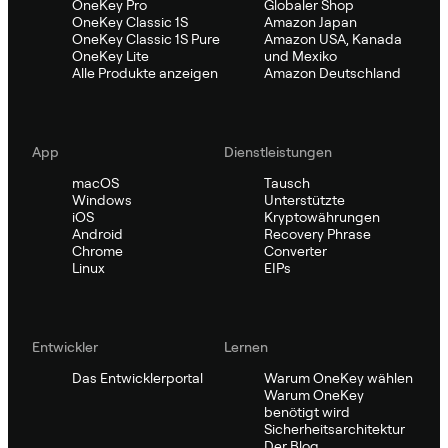
OneKey Pro
Globaler Shop
OneKey Classic 1S
Amazon Japan
OneKey Classic 1S Pure
Amazon USA, Kanada
OneKey Lite
und Mexiko
Alle Produkte anzeigen
Amazon Deutschland
App
Dienstleistungen
macOS
Tausch
Windows
Unterstützte
iOS
Kryptowährungen
Android
Recovery Phrase
Chrome
Converter
Linux
EIPs
Entwickler
Lernen
Das Entwicklerportal
Warum OneKey wählen
Warum OneKey
benötigt wird
Sicherheitsarchitektur
Der Blog