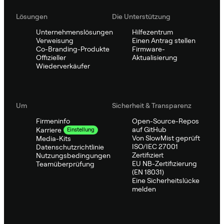
Lösungen
Die Unterstützung
Unternehmenslösungen
Hilfezentrum
Verweisung
Einen Antrag stellen
Co-Branding-Produkte
Firmware-
Offizieller
Aktualisierung
Wiederverkäufer
Um
Sicherheit & Transparenz
Firmeninfo
Open-Source-Repos
auf GitHub
Karriere
Einstellung
Von SlowMist geprüft
Media-Kits
ISO/IEC 27001
Datenschutzrichtlinie
Zertifiziert
Nutzungsbedingungen
EU NB-Zertifizierung
Teamüberprüfung
(EN 18031)
Eine Sicherheitslücke
melden