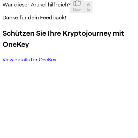
War dieser Artikel hilfreich?
Nein
Ja
Danke für dein Feedback!
Schützen Sie Ihre Kryptojourney mit
OneKey
View details for OneKey