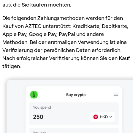
aus, die Sie kaufen möchten.
Die folgenden Zahlungsmethoden werden für den
Kauf von AZTEC unterstützt: Kreditkarte, Debitkarte,
Apple Pay, Google Pay, PayPal und andere
Methoden. Bei der erstmaligen Verwendung ist eine
Verifizierung der persönlichen Daten erforderlich.
Nach erfolgreicher Verifizierung können Sie den Kauf
tätigen.