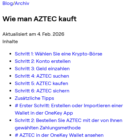
Blog
/
Archiv
Wie man AZTEC kauft
Aktualisiert am 4. Feb. 2026
Inhalte
Schritt 1: Wählen Sie eine Krypto-Börse
Schritt 2: Konto erstellen
Schritt 3: Geld einzahlen
Schritt 4: AZTEC suchen
Schritt 5: AZTEC kaufen
Schritt 6: AZTEC sichern
Zusätzliche Tipps
# Erster Schritt: Erstellen oder Importieren einer
Wallet in der OneKey App
Schritt 2: Bestellen Sie AZTEC mit der von Ihnen
gewählten Zahlungsmethode
# AZTEC in der OneKey Wallet ansehen