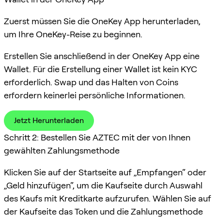
Zuerst müssen Sie die OneKey App herunterladen,
um Ihre OneKey-Reise zu beginnen.
Erstellen Sie anschließend in der OneKey App eine
Wallet. Für die Erstellung einer Wallet ist kein KYC
erforderlich. Swap und das Halten von Coins
erfordern keinerlei persönliche Informationen.
Jetzt Herunterladen
Schritt 2: Bestellen Sie AZTEC mit der von Ihnen
gewählten Zahlungsmethode
Klicken Sie auf der Startseite auf „Empfangen“ oder
„Geld hinzufügen“, um die Kaufseite durch Auswahl
des Kaufs mit Kreditkarte aufzurufen. Wählen Sie auf
der Kaufseite das Token und die Zahlungsmethode