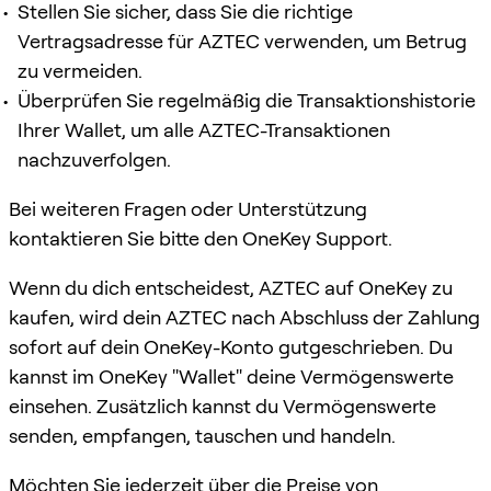
Stellen Sie sicher, dass Sie die richtige
Vertragsadresse für AZTEC verwenden, um Betrug
zu vermeiden.
Überprüfen Sie regelmäßig die Transaktionshistorie
Ihrer Wallet, um alle AZTEC-Transaktionen
nachzuverfolgen.
Bei weiteren Fragen oder Unterstützung
kontaktieren Sie bitte den OneKey Support.
Wenn du dich entscheidest, AZTEC auf OneKey zu
kaufen, wird dein AZTEC nach Abschluss der Zahlung
sofort auf dein OneKey-Konto gutgeschrieben. Du
kannst im OneKey "Wallet" deine Vermögenswerte
einsehen. Zusätzlich kannst du Vermögenswerte
senden, empfangen, tauschen und handeln.
Möchten Sie jederzeit über die Preise von