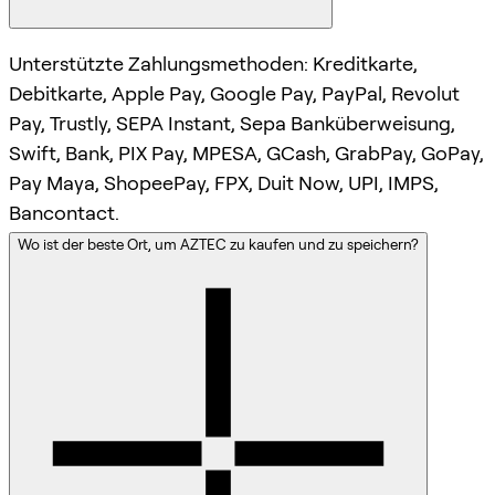
Unterstützte Zahlungsmethoden: Kreditkarte,
Debitkarte, Apple Pay, Google Pay, PayPal, Revolut
Pay, Trustly, SEPA Instant, Sepa Banküberweisung,
Swift, Bank, PIX Pay, MPESA, GCash, GrabPay, GoPay,
Pay Maya, ShopeePay, FPX, Duit Now, UPI, IMPS,
Bancontact.
Wo ist der beste Ort, um AZTEC zu kaufen und zu speichern?