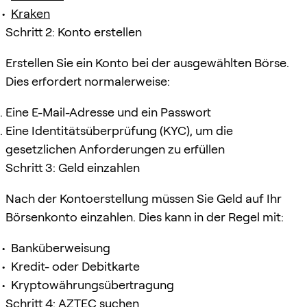
Kraken
Schritt 2: Konto erstellen
Erstellen Sie ein Konto bei der ausgewählten Börse.
Dies erfordert normalerweise:
Eine E-Mail-Adresse und ein Passwort
Eine Identitätsüberprüfung (KYC), um die
gesetzlichen Anforderungen zu erfüllen
Schritt 3: Geld einzahlen
Nach der Kontoerstellung müssen Sie Geld auf Ihr
Börsenkonto einzahlen. Dies kann in der Regel mit:
Banküberweisung
Kredit- oder Debitkarte
Kryptowährungsübertragung
Schritt 4: AZTEC suchen