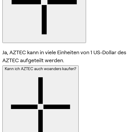
Ja, AZTEC kann in viele Einheiten von 1 US-Dollar des
AZTEC aufgeteilt werden.
Kann ich AZTEC auch woanders kaufen?