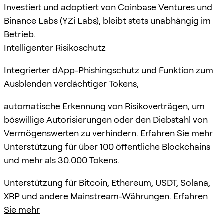
Investiert und adoptiert von Coinbase Ventures und
Binance Labs (YZi Labs), bleibt stets unabhängig im
Betrieb.
Intelligenter Risikoschutz
Integrierter dApp-Phishingschutz und Funktion zum
Ausblenden verdächtiger Tokens,
automatische Erkennung von Risikoverträgen, um
böswillige Autorisierungen oder den Diebstahl von
Vermögenswerten zu verhindern.
Erfahren Sie mehr
Unterstützung für über 100 öffentliche Blockchains
und mehr als 30.000 Tokens.
Unterstützung für Bitcoin, Ethereum, USDT, Solana,
XRP und andere Mainstream-Währungen.
Erfahren
Sie mehr