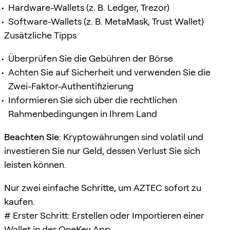
Hardware-Wallets (z. B. Ledger, Trezor)
Software-Wallets (z. B. MetaMask, Trust Wallet)
Zusätzliche Tipps
Überprüfen Sie die Gebühren der Börse
Achten Sie auf Sicherheit und verwenden Sie die
Zwei-Faktor-Authentifizierung
Informieren Sie sich über die rechtlichen
Rahmenbedingungen in Ihrem Land
Beachten Sie
: Kryptowährungen sind volatil und
investieren Sie nur Geld, dessen Verlust Sie sich
leisten können.
Nur zwei einfache Schritte, um AZTEC sofort zu
kaufen.
# Erster Schritt: Erstellen oder Importieren einer
Wallet in der OneKey App