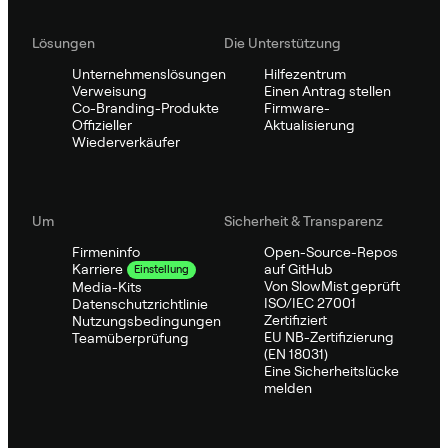
Lösungen
Die Unterstützung
Unternehmenslösungen
Hilfezentrum
Verweisung
Einen Antrag stellen
Co-Branding-Produkte
Firmware-
Offizieller
Aktualisierung
Wiederverkäufer
Um
Sicherheit & Transparenz
Firmeninfo
Open-Source-Repos
auf GitHub
Karriere
Einstellung
Von SlowMist geprüft
Media-Kits
ISO/IEC 27001
Datenschutzrichtlinie
Zertifiziert
Nutzungsbedingungen
EU NB-Zertifizierung
Teamüberprüfung
(EN 18031)
Eine Sicherheitslücke
melden