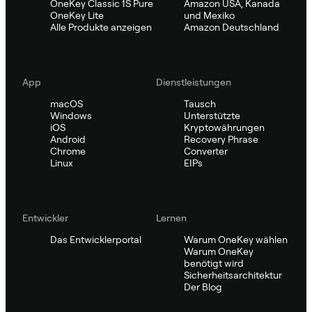
OneKey Classic 1S Pure
Amazon USA, Kanada
OneKey Lite
und Mexiko
Alle Produkte anzeigen
Amazon Deutschland
App
Dienstleistungen
macOS
Tausch
Windows
Unterstützte
iOS
Kryptowährungen
Android
Recovery Phrase
Chrome
Converter
Linux
EIPs
Entwickler
Lernen
Das Entwicklerportal
Warum OneKey wählen
Warum OneKey
benötigt wird
Sicherheitsarchitektur
Der Blog