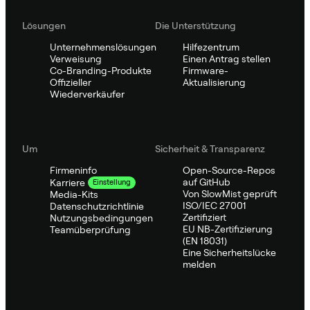
Lösungen
Die Unterstützung
Unternehmenslösungen
Hilfezentrum
Verweisung
Einen Antrag stellen
Co-Branding-Produkte
Firmware-
Offizieller
Aktualisierung
Wiederverkäufer
Um
Sicherheit & Transparenz
Firmeninfo
Open-Source-Repos
auf GitHub
Karriere
Einstellung
Von SlowMist geprüft
Media-Kits
ISO/IEC 27001
Datenschutzrichtlinie
Zertifiziert
Nutzungsbedingungen
EU NB-Zertifizierung
Teamüberprüfung
(EN 18031)
Eine Sicherheitslücke
melden