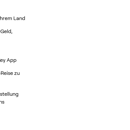
 Ihrem Land
 Geld,
eKey App
Reise zu
stellung
ns