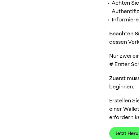
Achten Sie
Authentifi
Informiere
Beachten S
dessen Verlu
Nur zwei ei
# Erster Sc
Zuerst müss
beginnen.
Erstellen Si
einer Walle
erfordern k
Jetzt Her