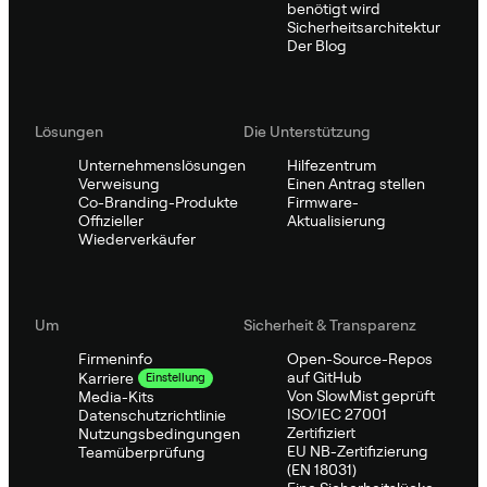
benötigt wird
Sicherheitsarchitektur
Der Blog
Lösungen
Die Unterstützung
Unternehmenslösungen
Hilfezentrum
Verweisung
Einen Antrag stellen
Co-Branding-Produkte
Firmware-
Offizieller
Aktualisierung
Wiederverkäufer
Um
Sicherheit & Transparenz
Firmeninfo
Open-Source-Repos
auf GitHub
Karriere
Einstellung
Von SlowMist geprüft
Media-Kits
ISO/IEC 27001
Datenschutzrichtlinie
Zertifiziert
Nutzungsbedingungen
EU NB-Zertifizierung
Teamüberprüfung
(EN 18031)