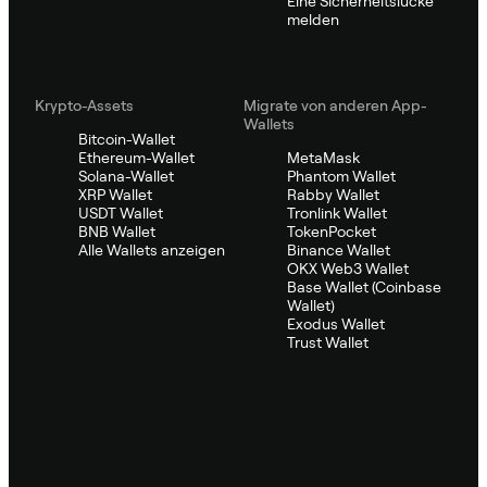
Eine Sicherheitslücke
melden
Krypto-Assets
Migrate von anderen App-
Wallets
Bitcoin-Wallet
Ethereum-Wallet
MetaMask
Solana-Wallet
Phantom Wallet
XRP Wallet
Rabby Wallet
USDT Wallet
Tronlink Wallet
BNB Wallet
TokenPocket
Alle Wallets anzeigen
Binance Wallet
OKX Web3 Wallet
Base Wallet (Coinbase
Wallet)
Exodus Wallet
Trust Wallet