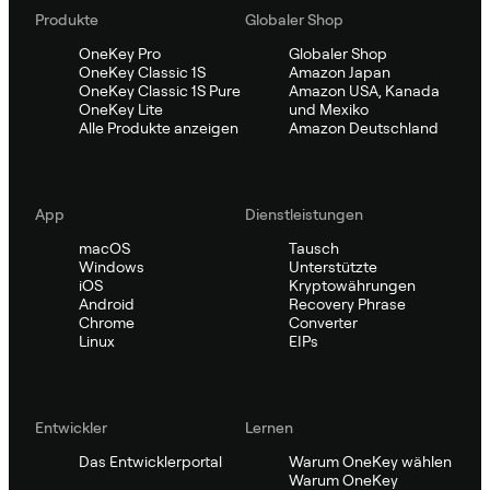
Produkte
Globaler Shop
OneKey Pro
Globaler Shop
OneKey Classic 1S
Amazon Japan
OneKey Classic 1S Pure
Amazon USA, Kanada
OneKey Lite
und Mexiko
Alle Produkte anzeigen
Amazon Deutschland
App
Dienstleistungen
macOS
Tausch
Windows
Unterstützte
iOS
Kryptowährungen
Android
Recovery Phrase
Chrome
Converter
Linux
EIPs
Entwickler
Lernen
Das Entwicklerportal
Warum OneKey wählen
Warum OneKey