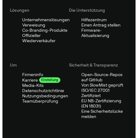
Lösungen
Die Unterstützung
Unternehmenslösungen
Hilfezentrum
Verweisung
Einen Antrag stellen
Co-Branding-Produkte
Firmware-
Offizieller
Aktualisierung
Wiederverkäufer
Um
Sicherheit & Transparenz
Firmeninfo
Open-Source-Repos
auf GitHub
Karriere
Einstellung
Von SlowMist geprüft
Media-Kits
ISO/IEC 27001
Datenschutzrichtlinie
Zertifiziert
Nutzungsbedingungen
EU NB-Zertifizierung
Teamüberprüfung
(EN 18031)
Eine Sicherheitslücke
melden