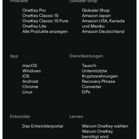
Produkte
Globaler Shop
OneKey Pro
Globaler Shop
OneKey Classic 1S
Amazon Japan
OneKey Classic 1S Pure
Amazon USA, Kanada
OneKey Lite
und Mexiko
Alle Produkte anzeigen
Amazon Deutschland
App
Dienstleistungen
macOS
Tausch
Windows
Unterstützte
iOS
Kryptowährungen
Android
Recovery Phrase
Chrome
Converter
Linux
EIPs
Entwickler
Lernen
Das Entwicklerportal
Warum OneKey wählen
Warum OneKey
benötigt wird