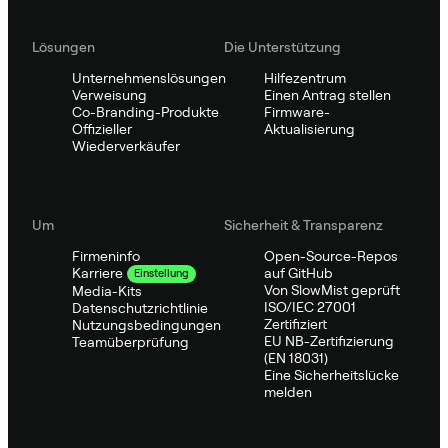
Lösungen
Die Unterstützung
Unternehmenslösungen
Hilfezentrum
Verweisung
Einen Antrag stellen
Co-Branding-Produkte
Firmware-
Offizieller
Aktualisierung
Wiederverkäufer
Um
Sicherheit & Transparenz
Firmeninfo
Open-Source-Repos
auf GitHub
Karriere
Einstellung
Von SlowMist geprüft
Media-Kits
ISO/IEC 27001
Datenschutzrichtlinie
Zertifiziert
Nutzungsbedingungen
EU NB-Zertifizierung
Teamüberprüfung
(EN 18031)
Eine Sicherheitslücke
melden