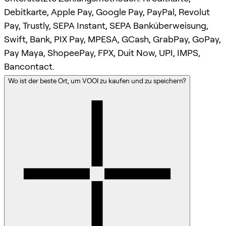
Debitkarte, Apple Pay, Google Pay, PayPal, Revolut
Pay, Trustly, SEPA Instant, SEPA Banküberweisung,
Swift, Bank, PIX Pay, MPESA, GCash, GrabPay, GoPay,
Pay Maya, ShopeePay, FPX, Duit Now, UPI, IMPS,
Bancontact.
Wo ist der beste Ort, um VOOI zu kaufen und zu speichern?