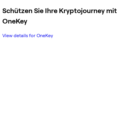
Schützen Sie Ihre Kryptojourney mit
OneKey
View details for OneKey