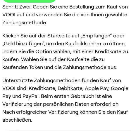
Schritt Zwei: Geben Sie eine Bestellung zum Kauf von
VOOI auf und verwenden Sie die von Ihnen gewählte
Zahlungsmethode.
Klicken Sie auf der Startseite auf „Empfangen“ oder
„Geld hinzufügen“, um den Kaufbildschirm zu öffnen,
indem Sie die Option wählen, mit einer Kreditkarte zu
kaufen. Wählen Sie auf der Kaufseite die zu
kaufenden Token und die Zahlungsmethode aus.
Unterstützte Zahlungsmethoden für den Kauf von
VOOI sind: Kreditkarte, Debitkarte, Apple Pay, Google
Pay und PayPal. Beim ersten Gebrauch ist eine
Verifizierung der persönlichen Daten erforderlich.
Nach erfolgreicher Verifizierung können Sie den Kauf
abschließen.