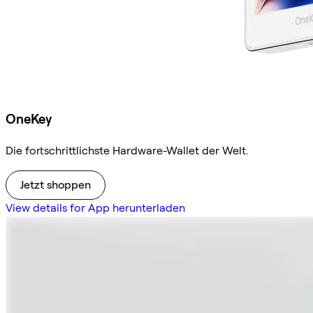
OneKey
Die fortschrittlichste Hardware-Wallet der Welt.
Jetzt shoppen
View details for App herunterladen