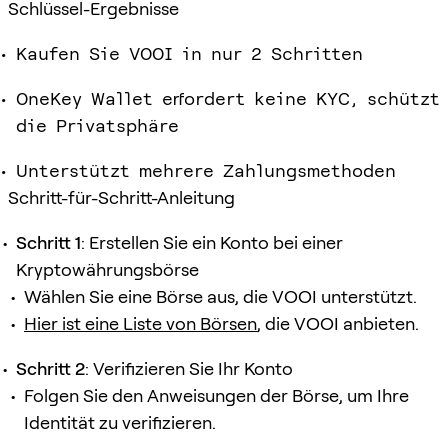
Schlüssel-Ergebnisse
Kaufen Sie VOOI in nur 2 Schritten
OneKey Wallet erfordert keine KYC, schützt
die Privatsphäre
Unterstützt mehrere Zahlungsmethoden
Schritt-für-Schritt-Anleitung
Schritt 1
: Erstellen Sie ein Konto bei einer
Kryptowährungsbörse
Wählen Sie eine Börse aus, die VOOI unterstützt.
Hier ist eine Liste von Börsen
, die VOOI anbieten.
Schritt 2
: Verifizieren Sie Ihr Konto
Folgen Sie den Anweisungen der Börse, um Ihre
Identität zu verifizieren.