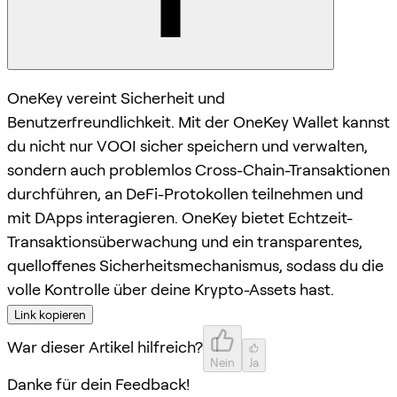
OneKey vereint Sicherheit und
Benutzerfreundlichkeit. Mit der OneKey Wallet kannst
du nicht nur VOOI sicher speichern und verwalten,
sondern auch problemlos Cross-Chain-Transaktionen
durchführen, an DeFi-Protokollen teilnehmen und
mit DApps interagieren. OneKey bietet Echtzeit-
Transaktionsüberwachung und ein transparentes,
quelloffenes Sicherheitsmechanismus, sodass du die
volle Kontrolle über deine Krypto-Assets hast.
Link kopieren
War dieser Artikel hilfreich?
Nein
Ja
Danke für dein Feedback!