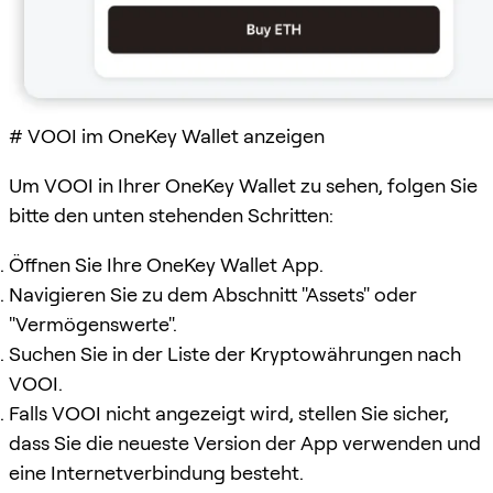
# VOOI im OneKey Wallet anzeigen
Um VOOI in Ihrer OneKey Wallet zu sehen, folgen Sie
bitte den unten stehenden Schritten:
Öffnen Sie Ihre OneKey Wallet App.
Navigieren Sie zu dem Abschnitt "Assets" oder
"Vermögenswerte".
Suchen Sie in der Liste der Kryptowährungen nach
VOOI.
Falls VOOI nicht angezeigt wird, stellen Sie sicher,
dass Sie die neueste Version der App verwenden und
eine Internetverbindung besteht.