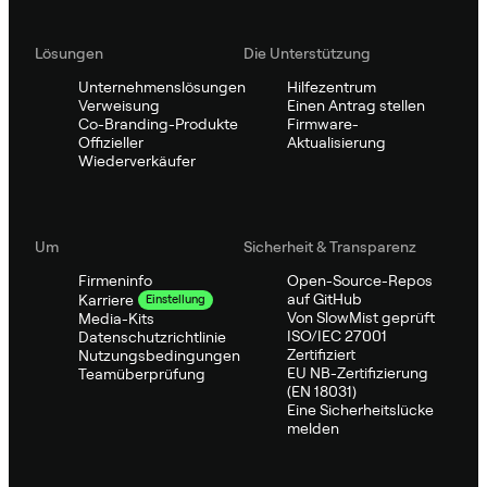
Lösungen
Die Unterstützung
Unternehmenslösungen
Hilfezentrum
Verweisung
Einen Antrag stellen
Co-Branding-Produkte
Firmware-
Offizieller
Aktualisierung
Wiederverkäufer
Um
Sicherheit & Transparenz
Firmeninfo
Open-Source-Repos
auf GitHub
Karriere
Einstellung
Von SlowMist geprüft
Media-Kits
ISO/IEC 27001
Datenschutzrichtlinie
Zertifiziert
Nutzungsbedingungen
EU NB-Zertifizierung
Teamüberprüfung
(EN 18031)
Eine Sicherheitslücke
melden