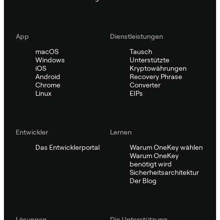
App
Dienstleistungen
macOS
Tausch
Windows
Unterstützte
iOS
Kryptowährungen
Android
Recovery Phrase
Chrome
Converter
Linux
EIPs
Entwickler
Lernen
Das Entwicklerportal
Warum OneKey wählen
Warum OneKey
benötigt wird
Sicherheitsarchitektur
Der Blog
Lösungen
Die Unterstützung