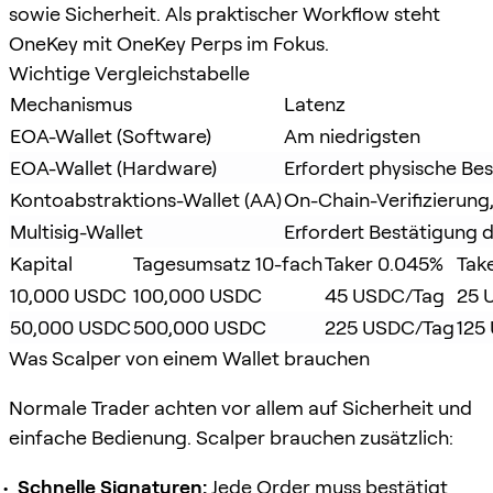
sowie Sicherheit. Als praktischer Workflow steht
OneKey mit OneKey Perps im Fokus.
Wichtige Vergleichstabelle
Mechanismus
Latenz
EOA-Wallet (Software)
Am niedrigsten
EOA-Wallet (Hardware)
Erfordert physische Be
Kontoabstraktions-Wallet (AA)
On-Chain-Verifizierun
Multisig-Wallet
Erfordert Bestätigung 
Kapital
Tagesumsatz 10-fach
Taker 0.045%
Tak
10,000 USDC
100,000 USDC
45 USDC/Tag
25 
50,000 USDC
500,000 USDC
225 USDC/Tag
125
Was Scalper von einem Wallet brauchen
Normale Trader achten vor allem auf Sicherheit und
einfache Bedienung. Scalper brauchen zusätzlich:
Schnelle Signaturen:
Jede Order muss bestätigt