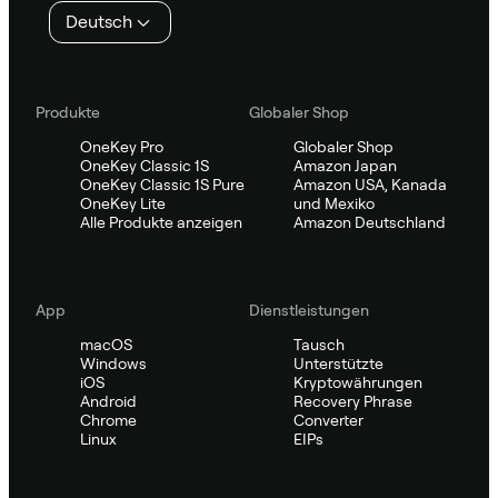
Deutsch
Produkte
Globaler Shop
OneKey Pro
Globaler Shop
OneKey Classic 1S
Amazon Japan
OneKey Classic 1S Pure
Amazon USA, Kanada
OneKey Lite
und Mexiko
Alle Produkte anzeigen
Amazon Deutschland
App
Dienstleistungen
macOS
Tausch
Windows
Unterstützte
iOS
Kryptowährungen
Android
Recovery Phrase
Chrome
Converter
Linux
EIPs