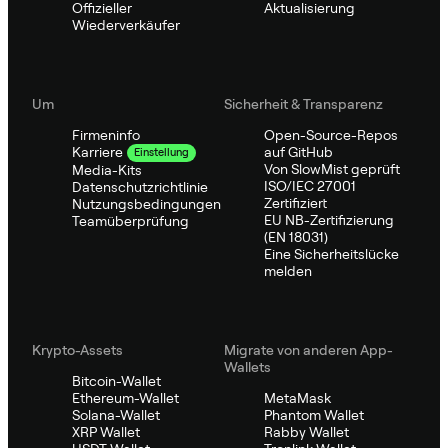
Offizieller
Aktualisierung
Wiederverkäufer
Um
Sicherheit & Transparenz
Firmeninfo
Open-Source-Repos
auf GitHub
Karriere
Einstellung
Von SlowMist geprüft
Media-Kits
ISO/IEC 27001
Datenschutzrichtlinie
Zertifiziert
Nutzungsbedingungen
EU NB-Zertifizierung
Teamüberprüfung
(EN 18031)
Eine Sicherheitslücke
melden
Krypto-Assets
Migrate von anderen App-
Wallets
Bitcoin-Wallet
Ethereum-Wallet
MetaMask
Solana-Wallet
Phantom Wallet
XRP Wallet
Rabby Wallet