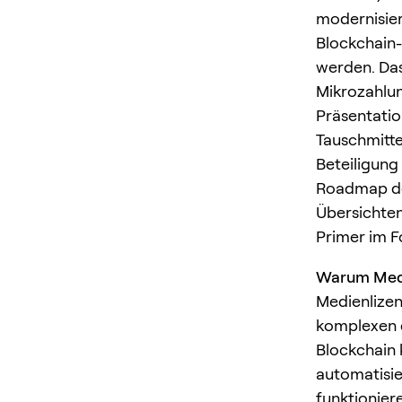
modernisier
Blockchain
werden. Das
Mikrozahlun
Präsentatio
Tauschmitte
Beteiligung
Roadmap der
Übersichte
Primer im 
Warum Medie
Medienlizen
komplexen 
Blockchain 
automatisie
funktionier