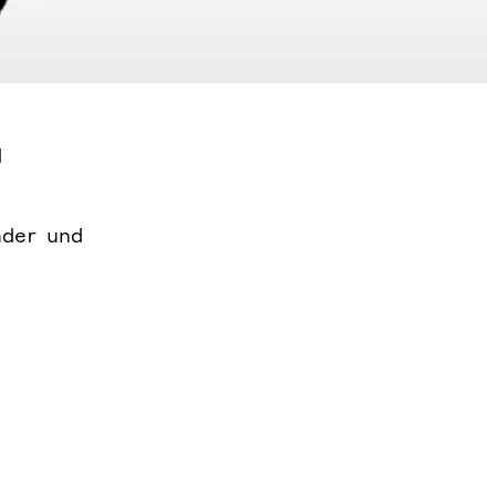
d
nder und