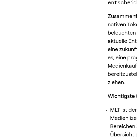
entscheid
Zusammenf
nativen Tok
beleuchten
aktuelle En
eine zukunf
es, eine pr
Medienkäufe
bereitzuste
ziehen.
Wichtigste 
MLT ist de
Medienlize
Bereichen 
Übersicht 