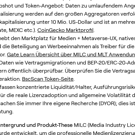
pshot und Token-Angebot: Daten zu umlaufendem Ang
alisierung werden auf den großen Aggregatoren verfol
kapitalisierung unter 10 Mio. US-Dollar und ist an mehr
ate, MEXC etc.).
CoinGecko Marktprofil
.
ebt den Marktplatz für Medien + Metaverse-UX, native
d die Beteiligung an Werbeeinnahmen als Treiber für die
vor.
Gate Learn Übersicht über MILC und MLT Anwendun
Daten wie Vertragsmigrationen und BEP-20/ERC-20-Adr
ern öffentlich überprüfbar. Überprüfen Sie die Vertrag
teraktion.
BscScan Token-Seite
.
fassen konzentrierte Liquidität/Halter, Ausführungsrisi
ür die reale Lizenzadoption und allgemeine Volatilität d
achen Sie immer Ihre eigene Recherche (DYOR); dies ist
atung.
Hintergrund und Produkt-These
MILC (Media Industry Lic
rde entwickelt, um die professionelle Medienlizenzieru