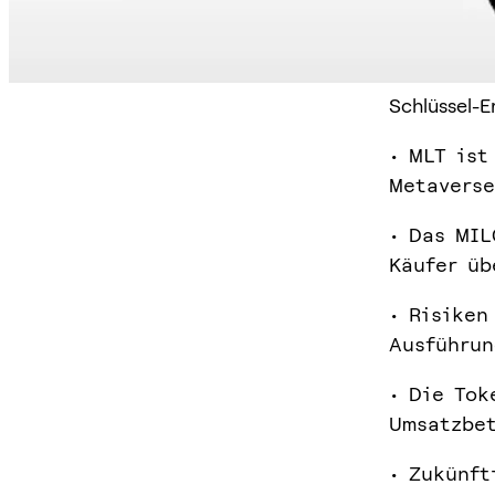
Schlüssel-E
• MLT ist
Metavers
• Das MIL
Käufer üb
• Risiken
Ausführun
• Die Tok
Umsatzbet
• Zukünft