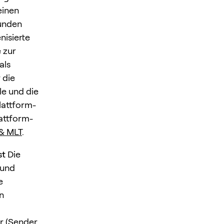
einen
unden
isierte
 zur
als
 die
e und die
lattform-
attform-
& MLT
.
st
Die
 und
e
n
r (Sender,