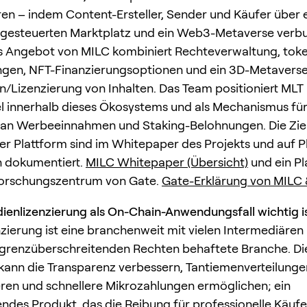
en – indem Content-Ersteller, Sender und Käufer über 
-gesteuerten Marktplatz und ein Web3-Metaverse verb
 Angebot von MILC kombiniert Rechteverwaltung, token
gen, NFT-Finanzierungsoptionen und ein 3D-Metaverse
n/Lizenzierung von Inhalten. Das Team positioniert MLT 
l innerhalb dieses Ökosystems und als Mechanismus für
 an Werbeeinnahmen und Staking-Belohnungen. Die Ziel
 Plattform sind im Whitepaper des Projekts und auf P
n dokumentiert.
MILC Whitepaper (Übersicht)
und ein Pl
Forschungszentrum von Gate.
Gate-Erklärung von MILC 
nlizenzierung als On-Chain-Anwendungsfall wichtig i
zierung ist eine branchenweit mit vielen Intermediären
grenzüberschreitenden Rechten behaftete Branche. Di
kann die Transparenz verbessern, Tantiemenverteilunge
ren und schnellere Mikrozahlungen ermöglichen; ein
endes Produkt, das die Reibung für professionelle Käufe