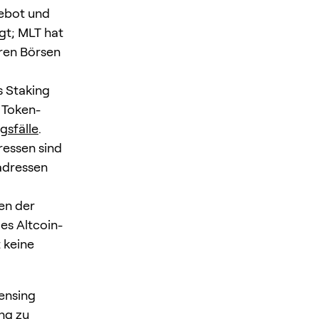
ebot und
gt; MLT hat
eren Börsen
s Staking
 Token-
gsfälle
.
essen sind
sadressen
ken der
es Altcoin-
 keine
ensing
ng zu