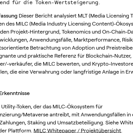
end für die Token-Wertsteigerung.
assung
Dieser Bericht analysiert MLT (Media Licensing 
en des MILC (Media Industry Licensing Content)-Ökosy
 den Projekt-Hintergrund, Tokenomics und On-Chain-Da
twicklungen, Anwendungsfälle, Marktperformance, Risi
tsorientierte Betrachtung von Adoption und Preistreibern
ägnante und praktische Referenz für Blockchain-Nutzer,
r/-verkäufer, die MILC bewerten, und Krypto-Investor
llen, die eine Verwahrung oder langfristige Anlage in 
Erkenntnisse
r Utility-Token, der das MILC-Ökosystem für
nzierung/Metaverse antreibt, mit Anwendungsfällen in
Zahlungen, Staking und Umsatzbeteiligung. Siehe Whi
der Plattform.
MILC Whitepaper / Projektübersicht
.