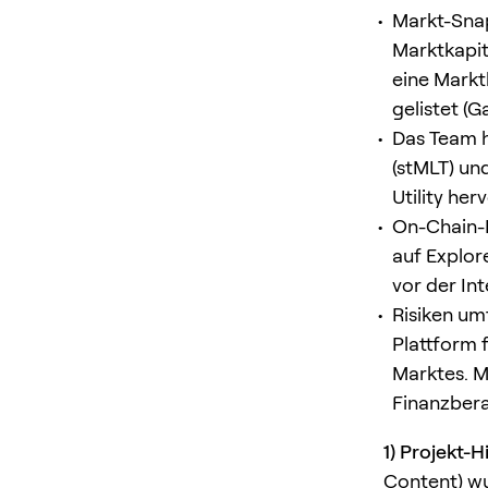
Markt-Sna
Marktkapit
eine Markt
gelistet (G
Das Team h
(stMLT) un
Utility her
On-Chain-
auf Explor
vor der In
Risiken um
Plattform f
Marktes. M
Finanzber
1) Projekt-
Content) wu