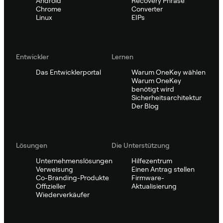
Android
Recovery Phrase
Chrome
Converter
Linux
EIPs
Entwickler
Lernen
Das Entwicklerportal
Warum OneKey wählen
Warum OneKey
benötigt wird
Sicherheitsarchitektur
Der Blog
Lösungen
Die Unterstützung
Unternehmenslösungen
Hilfezentrum
Verweisung
Einen Antrag stellen
Co-Branding-Produkte
Firmware-
Offizieller
Aktualisierung
Wiederverkäufer