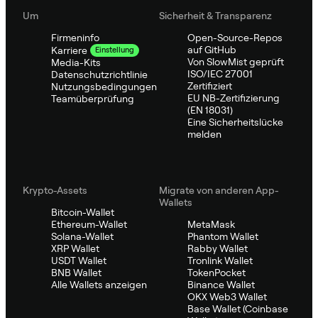
Um
Sicherheit & Transparenz
Firmeninfo
Open-Source-Repos
auf GitHub
Karriere
Einstellung
Von SlowMist geprüft
Media-Kits
ISO/IEC 27001
Datenschutzrichtlinie
Zertifiziert
Nutzungsbedingungen
EU NB-Zertifizierung
Teamüberprüfung
(EN 18031)
Eine Sicherheitslücke
melden
Krypto-Assets
Migrate von anderen App-
Wallets
Bitcoin-Wallet
Ethereum-Wallet
MetaMask
Solana-Wallet
Phantom Wallet
XRP Wallet
Rabby Wallet
USDT Wallet
Tronlink Wallet
BNB Wallet
TokenPocket
Alle Wallets anzeigen
Binance Wallet
OKX Web3 Wallet
Base Wallet (Coinbase