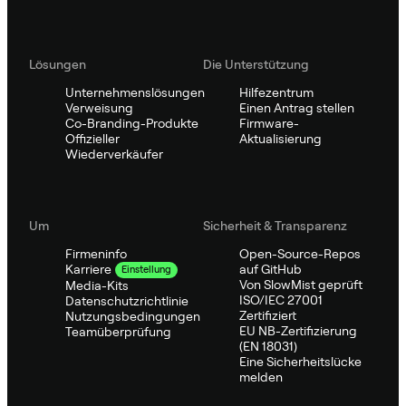
Lösungen
Die Unterstützung
Unternehmenslösungen
Hilfezentrum
Verweisung
Einen Antrag stellen
Co-Branding-Produkte
Firmware-
Offizieller
Aktualisierung
Wiederverkäufer
Um
Sicherheit & Transparenz
Firmeninfo
Open-Source-Repos
auf GitHub
Karriere
Einstellung
Von SlowMist geprüft
Media-Kits
ISO/IEC 27001
Datenschutzrichtlinie
Zertifiziert
Nutzungsbedingungen
EU NB-Zertifizierung
Teamüberprüfung
(EN 18031)
Eine Sicherheitslücke
melden