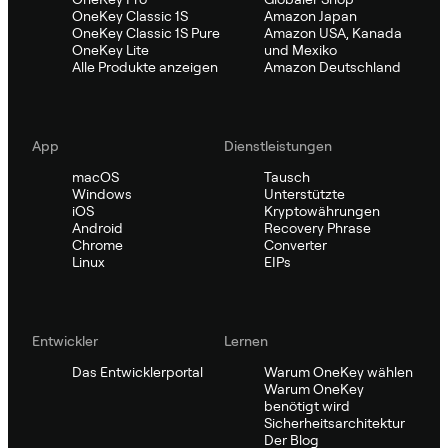
OneKey Classic 1S
Amazon Japan
OneKey Classic 1S Pure
Amazon USA, Kanada
OneKey Lite
und Mexiko
Alle Produkte anzeigen
Amazon Deutschland
App
Dienstleistungen
macOS
Tausch
Windows
Unterstützte
iOS
Kryptowährungen
Android
Recovery Phrase
Chrome
Converter
Linux
EIPs
Entwickler
Lernen
Das Entwicklerportal
Warum OneKey wählen
Warum OneKey
benötigt wird
Sicherheitsarchitektur
Der Blog