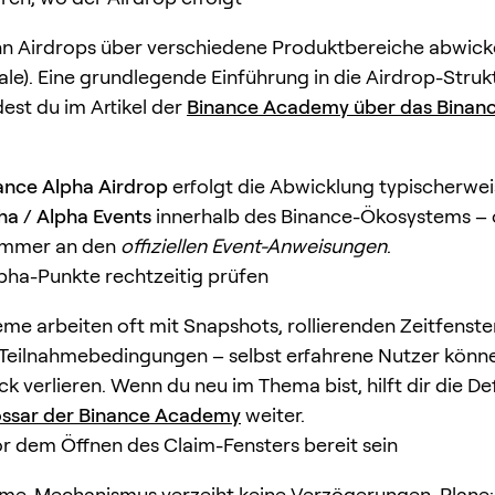
n Airdrops über verschiedene Produktbereiche abwicke
tale). Eine grundlegende Einführung in die Airdrop-Struk
dest du im Artikel der
Binance Academy über das Binanc
ance Alpha Airdrop
erfolgt die Abwicklung typischerwei
ha / Alpha Events
innerhalb des Binance-Ökosystems – o
 immer an den
offiziellen Event-Anweisungen
.
Alpha-Punkte rechtzeitig prüfen
me arbeiten oft mit Snapshots, rollierenden Zeitfenste
Teilnahmebedingungen – selbst erfahrene Nutzer könn
k verlieren. Wenn du neu im Thema bist, hilft dir die Def
ossar der Binance Academy
weiter.
Vor dem Öffnen des Claim-Fensters bereit sein
ome-Mechanismus verzeiht keine Verzögerungen. Plane: