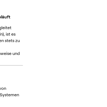
bläuft
leitet
, ist es
n stets zu
nweise und
 von
Systemen