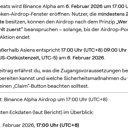
Beats wird Binance Alpha am
6. Februar 2026 um 17:00 
oken-Airdrop-Fenster eröffnen. Nutzer, die
mindestens 
te
besitzen, können den Airdrop nach dem Prinzip
„Wer
lt zuerst“
beanspruchen – solange, bis der Airdrop-Po
 Aktion endet.
ußerhalb Asiens entspricht
17:00 Uhr (UTC+8)
09:00 Uhr
US-Ostküstenzeit, UTC-5)
am
6. Februar 2026
.
eitrag erfährst du, was die Zugangsvoraussetzungen b
rbereiten kannst und welche Sicherheitsmaßnahmen du
einen „Claim“-Button beachten solltest.
t: Binance Alpha Airdrop um 17:00 Uhr (UTC+8)
ten Eckdaten (laut Bericht) im Überblick:
. Februar 2026,
17:00 Uhr (UTC+8)