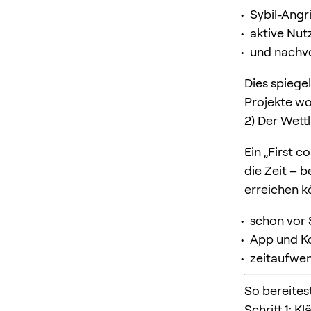
Sybil-Angr
aktive Nut
und nachvo
Dies spiege
Projekte wo
2) Der Wett
Ein „First 
die Zeit – 
erreichen k
schon vor S
App und Ko
zeitaufwen
So bereitest
Schritt 1: K