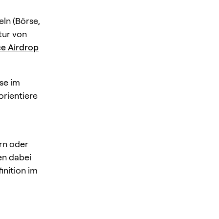
ln (Börse,
tur von
e Airdrop
se im
rientiere
rn oder
en dabei
inition im