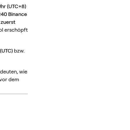
Uhr (UTC+8)
240 Binance
 zuerst
ol erschöpft
 (UTC)
bzw.
edeuten, wie
 vor dem