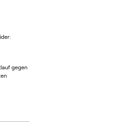
ider:
tlauf gegen
ten