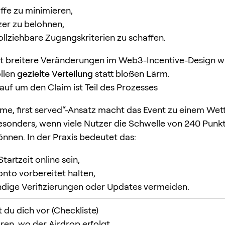
iffe zu minimieren,
zer zu belohnen,
llziehbare Zugangskriterien zu schaffen.
lt breitere Veränderungen im Web3-Incentive-Design w
llen
gezielte Verteilung
statt bloßen Lärm.
lauf um den Claim ist Teil des Prozesses
come, first served“-Ansatz macht das Event zu einem Wet
besonders, wenn viele Nutzer die Schwelle von 240 Punk
önnen. In der Praxis bedeutet das:
tartzeit online sein,
nto vorbereitet halten,
dige Verifizierungen oder Updates vermeiden.
 du dich vor (Checkliste)
lären, wo der Airdrop erfolgt