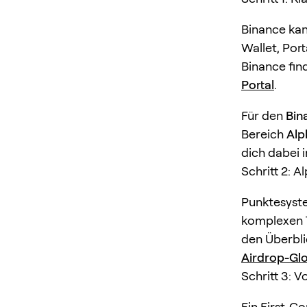
Binance kan
Wallet, Por
Binance fin
Portal
.
Für den
Bin
Bereich
Alp
dich dabei
Schritt 2: 
Punktesyste
komplexen 
den Überblic
Airdrop-Gl
Schritt 3: 
Ein First-C