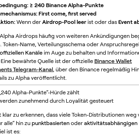
bedingung:
≥ 240 Binance Alpha-Punkte
smechanismus:
First come, first served
ktion:
Wenn der
Airdrop-Pool leer
ist oder das
Event a
Alpha Airdrops häufig von weiteren Ankündigungen beg
B. Token-Name, Verteilungsschema oder Anspruchsregeln)
offiziellen Kanäle
im Auge zu behalten und Informatione
. Eine bewährte Quelle ist der offizielle
Binance Wallet
nts Telegram-Kanal
, über den Binance regelmäßig Hi
ils zu Alpha veröffentlicht.
„240 Alpha-Punkte“-Hürde zählt
 werden zunehmend durch Loyalität gesteuert
st klar zu erkennen, dass viele Token-Distributionen weg
r alle“ hin zu
punktbasierten
oder
aktivitätsabhängigen
l ist es: