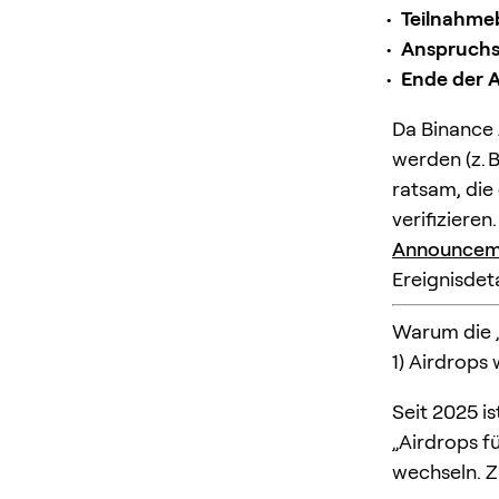
Teilnahme
Anspruch
Ende der A
Da Binance 
werden (z. 
ratsam, die
verifizieren
Announceme
Ereignisdeta
Warum die 
1) Airdrops
Seit 2025 i
„Airdrops fü
wechseln. Zie