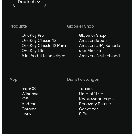
Deutsch
Produkte
Globaler Shop
OneKey Pro
Globaler Shop
OneKey Classic 1S
Amazon Japan
OneKey Classic 1S Pure
Amazon USA, Kanada
OneKey Lite
und Mexiko
Alle Produkte anzeigen
Amazon Deutschland
App
Dienstleistungen
macOS
Tausch
Windows
Unterstützte
iOS
Kryptowährungen
Android
Recovery Phrase
Chrome
Converter
Linux
EIPs