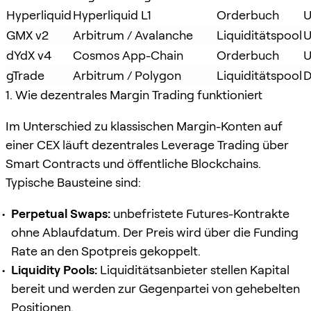
Hyperliquid
Hyperliquid L1
Orderbuch
GMX v2
Arbitrum / Avalanche
Liquiditätspool
U
dYdX v4
Cosmos App-Chain
Orderbuch
gTrade
Arbitrum / Polygon
Liquiditätspool
D
1. Wie dezentrales Margin Trading funktioniert
Im Unterschied zu klassischen Margin-Konten auf
einer CEX läuft dezentrales Leverage Trading über
Smart Contracts und öffentliche Blockchains.
Typische Bausteine sind:
Perpetual Swaps:
unbefristete Futures-Kontrakte
ohne Ablaufdatum. Der Preis wird über die Funding
Rate an den Spotpreis gekoppelt.
Liquidity Pools:
Liquiditätsanbieter stellen Kapital
bereit und werden zur Gegenpartei von gehebelten
Positionen.