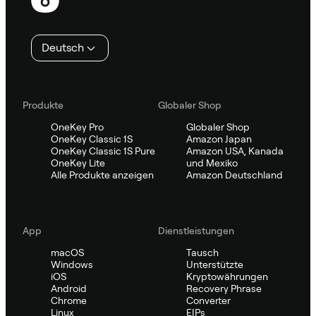
Deutsch
Produkte
Globaler Shop
OneKey Pro
Globaler Shop
OneKey Classic 1S
Amazon Japan
OneKey Classic 1S Pure
Amazon USA, Kanada
OneKey Lite
und Mexiko
Alle Produkte anzeigen
Amazon Deutschland
App
Dienstleistungen
macOS
Tausch
Windows
Unterstützte
iOS
Kryptowährungen
Android
Recovery Phrase
Chrome
Converter
Linux
EIPs