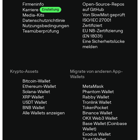
Firmeninfo
Open-Source-Repos
auf GitHub
Karriere
Einstellung
Von SlowMist geprüft
Media-Kits
ISO/IEC 27001
Datenschutzrichtlinie
Zertifiziert
Nutzungsbedingungen
EU NB-Zertifizierung
Teamüberprüfung
(EN 18031)
Eine Sicherheitslücke
melden
Krypto-Assets
Migrate von anderen App-
Wallets
Bitcoin-Wallet
Ethereum-Wallet
MetaMask
Solana-Wallet
Phantom Wallet
XRP Wallet
Rabby Wallet
USDT Wallet
Tronlink Wallet
BNB Wallet
TokenPocket
Alle Wallets anzeigen
Binance Wallet
OKX Web3 Wallet
Base Wallet (Coinbase
Wallet)
Exodus Wallet
Trust Wallet