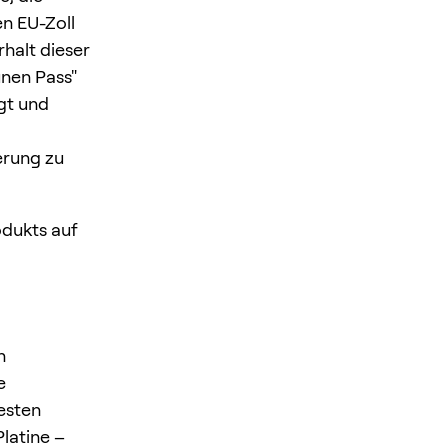
n EU-Zoll
halt dieser
ünen Pass"
gt und
erung zu
odukts auf
n
e
esten
Platine –