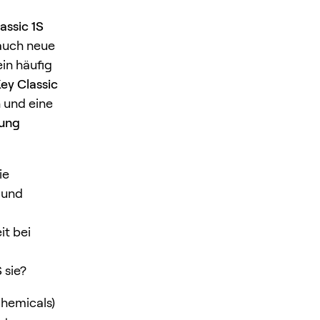
assic 1S
 auch neue
in häufig
ey Classic
n und eine
gung
ie
 und
it bei
 sie?
Chemicals)