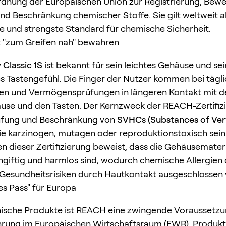
ordnung der Europäischen Union zur Registrierung, Bewe
nd Beschränkung chemischer Stoffe. Sie gilt weltweit a
 und strengste Standard für chemische Sicherheit.
it "zum Greifen nah" bewahren
Classic 1S
ist bekannt für sein leichtes Gehäuse und sei
Tastengefühl. Die Finger der Nutzer kommen bei tägl
nen und Vermögensprüfungen in längeren Kontakt mit 
se und den Tasten. Der Kernzweck der REACH-Zertifizi
üfung und Beschränkung von
SVHCs (Substances of Ver
die karzinogen, mutagen oder reproduktionstoxisch sein
n dieser Zertifizierung beweist, dass die Gehäusemateri
ungiftig und harmlos sind, wodurch chemische Allergien
Gesundheitsrisiken durch Hautkontakt ausgeschlossen
es Pass" für Europa
nische Produkte ist REACH eine zwingende Voraussetzun
rung im Europäischen Wirtschaftsraum (EWR). Produkte