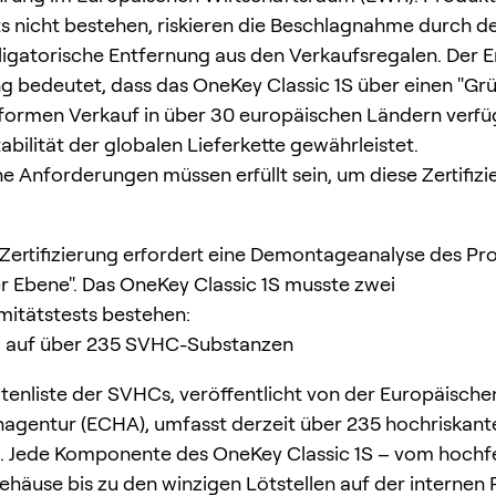
 nicht bestehen, riskieren die Beschlagnahme durch de
ligatorische Entfernung aus den Verkaufsregalen. Der Er
ung bedeutet, dass das OneKey Classic 1S über einen "Gr
formen Verkauf in über 30 europäischen Ländern verfü
abilität der globalen Lieferkette gewährleistet.
he Anforderungen müssen erfüllt sein, um diese Zertifizi
ertifizierung erfordert eine Demontageanalyse des Pr
r Ebene". Das OneKey Classic 1S musste zwei
itätstests bestehen:
ng auf über 235 SVHC-Substanzen
tenliste der SVHCs, veröffentlicht von der Europäische
agentur (ECHA), umfasst derzeit über 235 hochriskant
. Jede Komponente des OneKey Classic 1S – vom hochf
ehäuse bis zu den winzigen Lötstellen auf der internen 