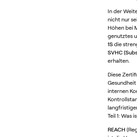
In der Weit
nicht nur s
Höhen bei M
genutztes 
1S
die stren
SVHC (Subs
erhalten.
Diese Zertif
Gesundheit 
internen Ko
Kontrollsta
langfristig
Teil 1: Was 
REACH
(Reg