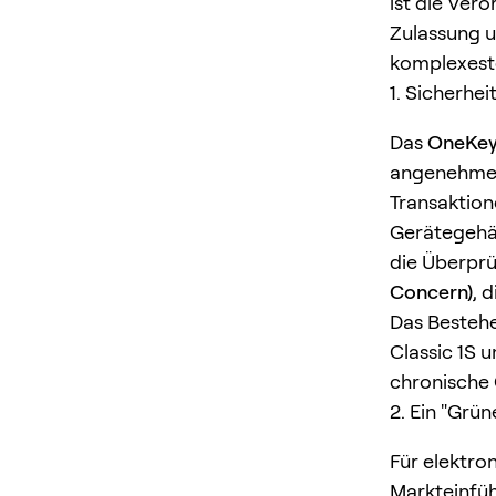
ist die Ver
Zulassung u
komplexeste
1. Sicherhe
Das
OneKey 
angenehmes 
Transaktio
Gerätegehäu
die Überpr
Concern)
, 
Das Bestehe
Classic 1S 
chronische 
2. Ein "Grün
Für elektro
Markteinfüh