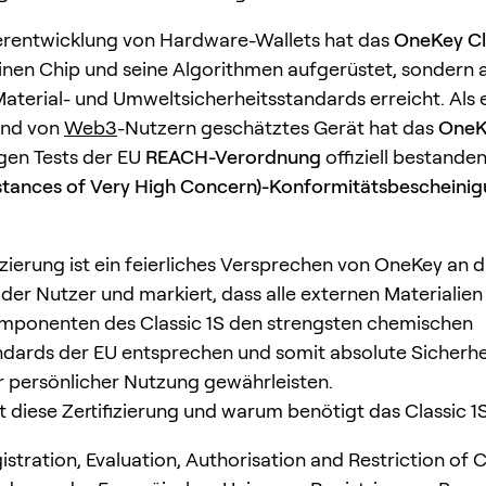
erentwicklung von Hardware-Wallets hat das
OneKey Cl
einen Chip und seine Algorithmen aufgerüstet, sondern
aterial- und Umweltsicherheitsstandards erreicht. Als e
und von
Web3
-Nutzern geschätztes Gerät hat das
OneK
gen Tests der EU
REACH-Verordnung
offiziell bestande
tances of Very High Concern)-Konformitätsbescheini
izierung ist ein feierliches Versprechen von OneKey an d
der Nutzer und markiert, dass alle externen Materialien
mponenten des Classic 1S den strengsten chemischen
ndards der EU entsprechen und somit absolute Sicherhe
er persönlicher Nutzung gewährleisten.
ist diese Zertifizierung und warum benötigt das Classic 1S
istration, Evaluation, Authorisation and Restriction of 