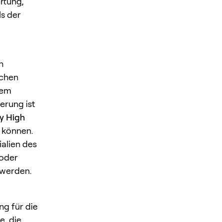
rtung,
ls der
n
ichen
dem
erung ist
y High
 können.
alien des
 oder
 werden.
g für die
, die