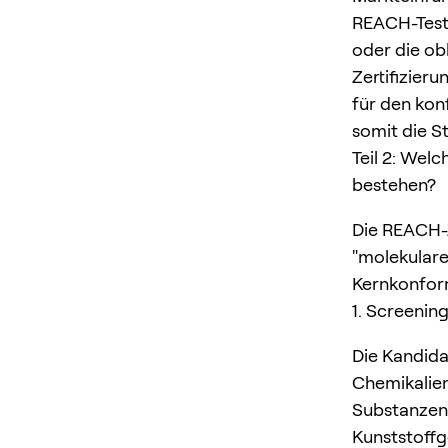
REACH-Tests
oder die ob
Zertifizier
für den kon
somit die St
Teil 2: Welc
bestehen?
Die REACH-Z
"molekulare
Kernkonform
1. Screeni
Die Kandida
Chemikalien
Substanzen
Kunststoffg