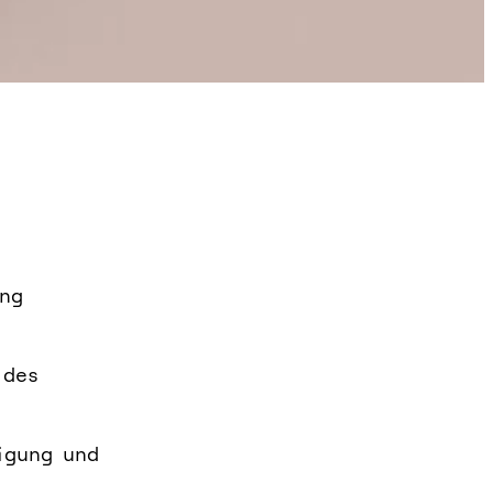
ung
 des
igung und